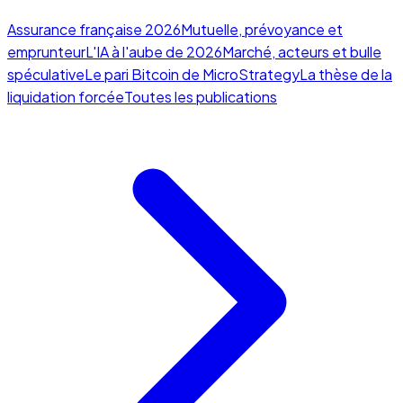
Assurance française 2026
Mutuelle, prévoyance et
emprunteur
L'IA à l'aube de 2026
Marché, acteurs et bulle
spéculative
Le pari Bitcoin de MicroStrategy
La thèse de la
liquidation forcée
Toutes les publications