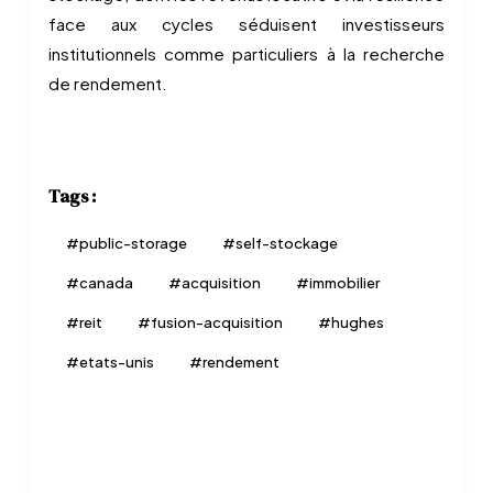
face aux cycles séduisent investisseurs
institutionnels comme particuliers à la recherche
de rendement.
Tags :
#
public-storage
#
self-stockage
#
canada
#
acquisition
#
immobilier
#
reit
#
fusion-acquisition
#
hughes
#
etats-unis
#
rendement