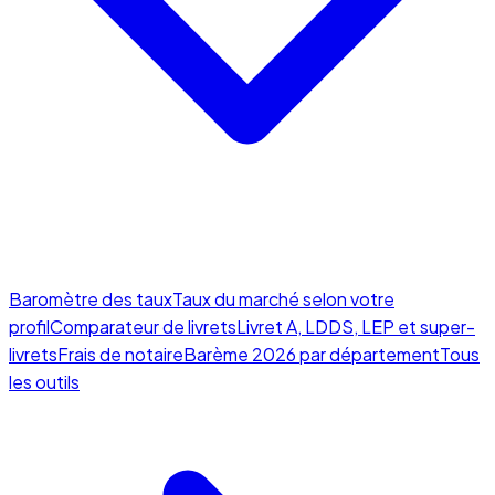
Baromètre des taux
Taux du marché selon votre
profil
Comparateur de livrets
Livret A, LDDS, LEP et super-
livrets
Frais de notaire
Barème 2026 par département
Tous
les outils