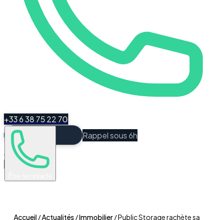
+33 6 38 75 22 70
Rappel sous 6h
Espace Client
Être recontacté
Accueil
/
Actualités
/
Immobilier
/
Public Storage rachète sa