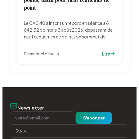
point
Le CAC 40 a inscrit un record en séance à 8
642,32 points le 3 août 2026, dépassant de
neuf centièmes de point son sommet de
février. La chute du pétrole et 73,3 milliards
d'euros de bénéfices semestriels ont porté
Lire
Emmanuel d'Ibelin
l'indice, qui reste sous son record de clôture.
Newsletter
S'abonner
RSS