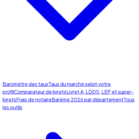
Baromètre des taux
Taux du marché selon votre
profil
Comparateur de livrets
Livret A, LDDS, LEP et super-
livrets
Frais de notaire
Barème 2026 par département
Tous
les outils