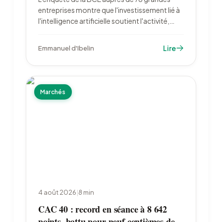
entreprises montre que l'investissement lié à
l'intelligence artificielle soutient l'activité,
alors que l'incertitude pèse sur les dépenses
industrielles. Les entreprises françaises
Lire
Emmanuel d'Ibelin
restent en retrait : 23 % d'utilisatrices contre
39 % en zone euro.
Marchés
4 août 2026
|
8
min
CAC 40 : record en séance à 8 642
points, battu pour neuf centièmes de