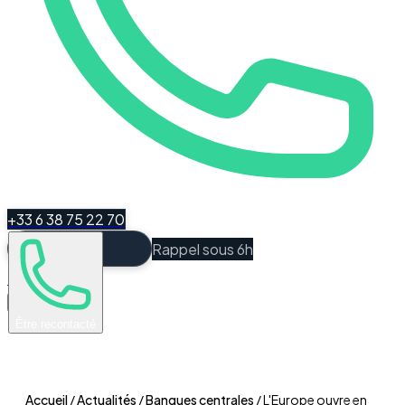
+33 6 38 75 22 70
Rappel sous 6h
Espace Client
Être recontacté
Accueil
/
Actualités
/
Banques centrales
/
L'Europe ouvre en