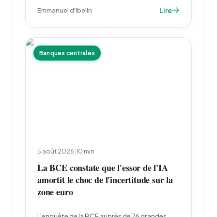
à 4 222 dollars et les marchés ont divisé par
Lire
Emmanuel d'Ibelin
deux leurs paris sur un resserrement de la Fed.
Banques centrales
5 août 2026
|
10
min
La BCE constate que l'essor de l'IA
amortit le choc de l'incertitude sur la
zone euro
L'enquête de la BCE auprès de 76 grandes