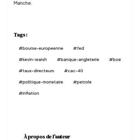
Manche.
Tags :
#
bourse-europeenne
#
fed
#
kevin-warsh
#
banque-angleterre
#
boe
#
taux-directeurs
#
cac-40
#
politique-monetaire
#
petrole
#
inflation
À propos de l'auteur