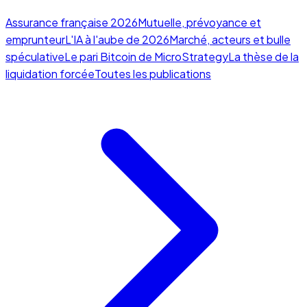
Assurance française 2026
Mutuelle, prévoyance et
emprunteur
L'IA à l'aube de 2026
Marché, acteurs et bulle
spéculative
Le pari Bitcoin de MicroStrategy
La thèse de la
liquidation forcée
Toutes les publications