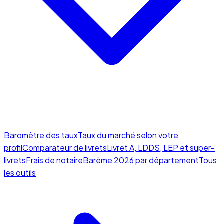
Baromètre des taux
Taux du marché selon votre
profil
Comparateur de livrets
Livret A, LDDS, LEP et super-
livrets
Frais de notaire
Barème 2026 par département
Tous
les outils