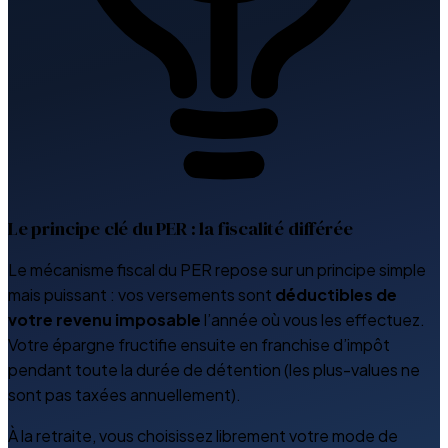
Le principe clé du PER : la fiscalité différée
Le mécanisme fiscal du PER repose sur un principe simple
mais puissant : vos versements sont
déductibles de
votre revenu imposable
l’année où vous les effectuez.
Votre épargne fructifie ensuite en franchise d’impôt
pendant toute la durée de détention (les plus-values ne
sont pas taxées annuellement).
À la retraite, vous choisissez librement votre mode de