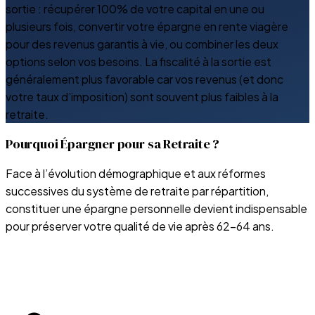
sortie : récupérer 100% de votre capital en une ou
plusieurs fois, convertir votre épargne en rente viagère
pour des revenus garantis à vie, ou combiner les deux
options selon vos besoins. La fiscalité à la sortie est
généralement plus favorable car vos revenus (et donc
votre taux d’imposition) sont souvent plus faibles à la
retraite.
Pourquoi Épargner pour sa Retraite ?
Face à l’évolution démographique et aux réformes
successives du système de retraite par répartition,
constituer une épargne personnelle devient indispensable
pour préserver votre qualité de vie après 62-64 ans.