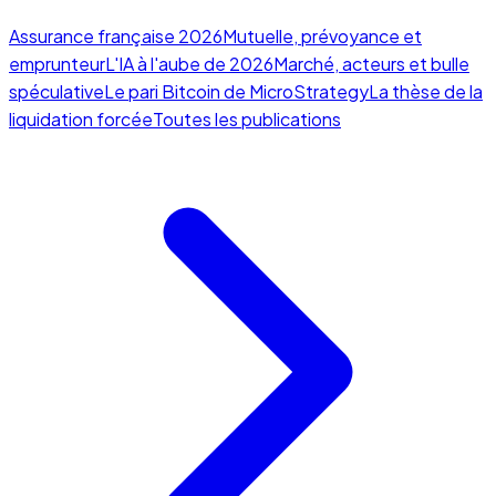
Assurance française 2026
Mutuelle, prévoyance et
emprunteur
L'IA à l'aube de 2026
Marché, acteurs et bulle
spéculative
Le pari Bitcoin de MicroStrategy
La thèse de la
liquidation forcée
Toutes les publications