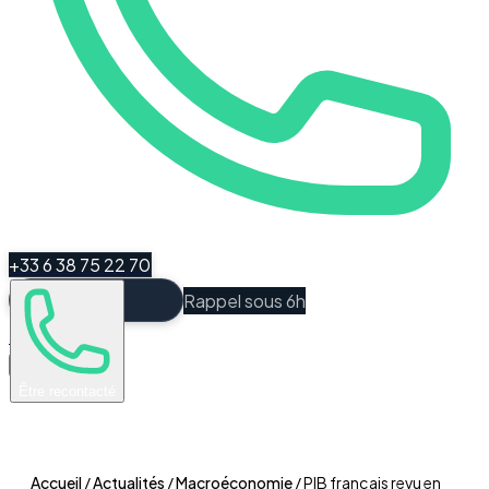
+33 6 38 75 22 70
Rappel sous 6h
Espace Client
Être recontacté
Accueil
/
Actualités
/
Macroéconomie
/
PIB français revu en