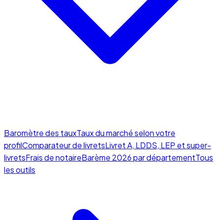
Baromètre des taux
Taux du marché selon votre
profil
Comparateur de livrets
Livret A, LDDS, LEP et super-
livrets
Frais de notaire
Barème 2026 par département
Tous
les outils