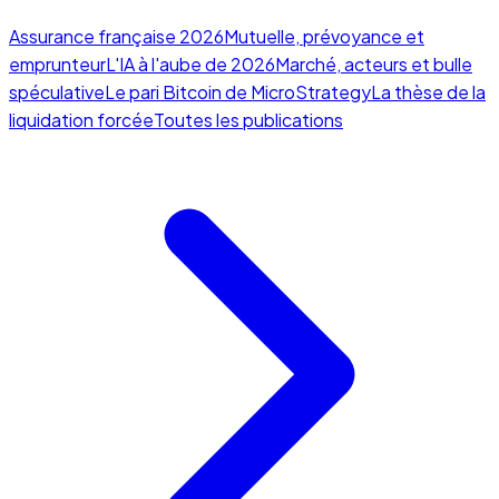
Assurance française 2026
Mutuelle, prévoyance et
emprunteur
L'IA à l'aube de 2026
Marché, acteurs et bulle
spéculative
Le pari Bitcoin de MicroStrategy
La thèse de la
liquidation forcée
Toutes les publications