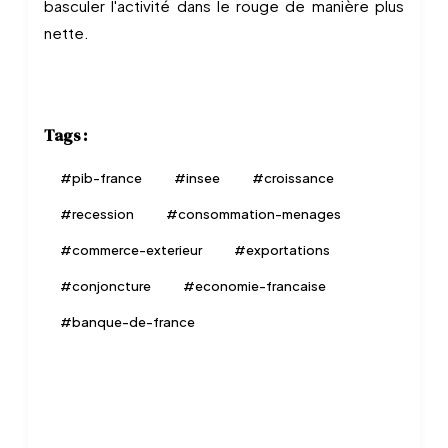
basculer l'activité dans le rouge de manière plus
nette.
Tags :
#
pib-france
#
insee
#
croissance
#
recession
#
consommation-menages
#
commerce-exterieur
#
exportations
#
conjoncture
#
economie-francaise
#
banque-de-france