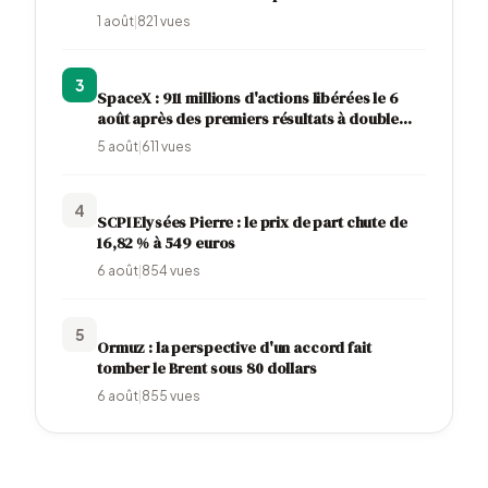
l'impôt
1 août
|
821
vues
3
SpaceX : 911 millions d'actions libérées le 6
août après des premiers résultats à double
visage
5 août
|
611
vues
4
SCPI Elysées Pierre : le prix de part chute de
16,82 % à 549 euros
6 août
|
854
vues
5
Ormuz : la perspective d'un accord fait
tomber le Brent sous 80 dollars
6 août
|
855
vues