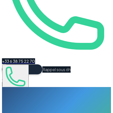
+33 6 38 75 22 70
Rappel sous 6h
Espace Client
Être recontacté