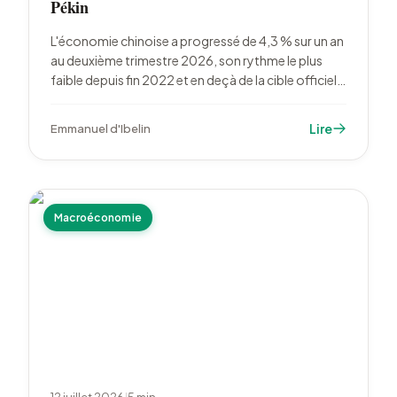
Pékin
L'économie chinoise a progressé de 4,3 % sur un an
au deuxième trimestre 2026, son rythme le plus
faible depuis fin 2022 et en deçà de la cible officielle
de 4,5 % à 5 %. La faiblesse de la consommation et
l'effondrement de l'immobilier pèsent, malgré des
Lire
Emmanuel d'Ibelin
exportations résistantes.
Macroéconomie