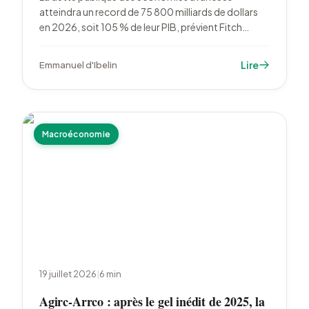
atteindra un record de 75 800 milliards de dollars
en 2026, soit 105 % de leur PIB, prévient Fitch
Ratings. L'agence pointe des déficits budgétaires
élevés, la pression des dépenses de défense et une
Lire
Emmanuel d'Ibelin
capacité amoindrie à absorber les chocs.
Macroéconomie
19 juillet 2026
|
6
min
Agirc-Arrco : après le gel inédit de 2025, la