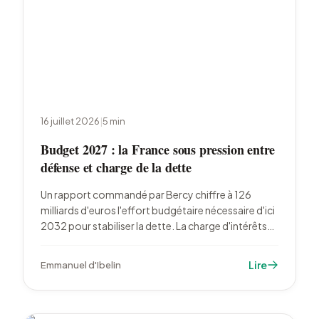
16 juillet 2026
|
5
min
Budget 2027 : la France sous pression entre
défense et charge de la dette
Un rapport commandé par Bercy chiffre à 126
milliards d'euros l'effort budgétaire nécessaire d'ici
2032 pour stabiliser la dette. La charge d'intérêts
passerait de 78 à 124 milliards d'euros par an d'ici
2030, tandis que le budget de la défense atteint
Lire
Emmanuel d'Ibelin
57,1 milliards.