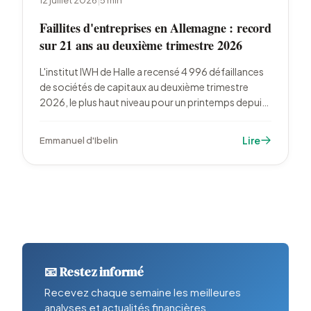
12 juillet 2026
|
5
min
Faillites d'entreprises en Allemagne : record
sur 21 ans au deuxième trimestre 2026
L'institut IWH de Halle a recensé 4 996 défaillances
de sociétés de capitaux au deuxième trimestre
2026, le plus haut niveau pour un printemps depuis
2005. La première économie de la zone euro
traverse une crise structurelle qui pèse sur les
Lire
Emmanuel d'Ibelin
perspectives françaises.
📧 Restez informé
Recevez chaque semaine les meilleures
analyses et actualités financières