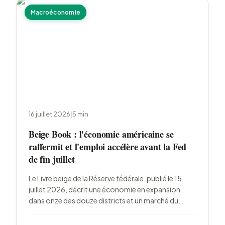
Macroéconomie
16 juillet 2026
|
5
min
Beige Book : l'économie américaine se
raffermit et l'emploi accélère avant la Fed
de fin juillet
Le Livre beige de la Réserve fédérale, publié le 15
juillet 2026, décrit une économie en expansion
dans onze des douze districts et un marché du
travail qui reprend des couleurs. La détente des prix
du carburant refroidit l'inflation, confortant le