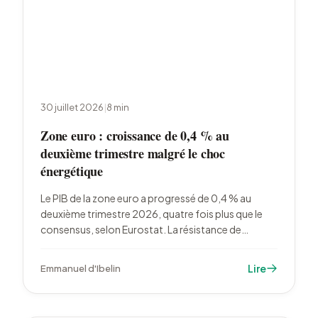
30 juillet 2026
|
8
min
Zone euro : croissance de 0,4 % au
deuxième trimestre malgré le choc
énergétique
Le PIB de la zone euro a progressé de 0,4 % au
deuxième trimestre 2026, quatre fois plus que le
consensus, selon Eurostat. La résistance de
l'activité face au choc énergétique renforce le
scénario d'une hausse des taux de la BCE en
Lire
Emmanuel d'Ibelin
septembre.