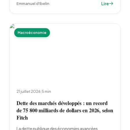
décès, avec une flambée observée à domicile et en
Lire
Emmanuel d'Ibelin
EHPAD.
Macroéconomie
21 juillet 2026
|
5
min
Dette des marchés développés : un record
de 75 800 milliards de dollars en 2026, selon
Fitch
La dette publique des économies avancées