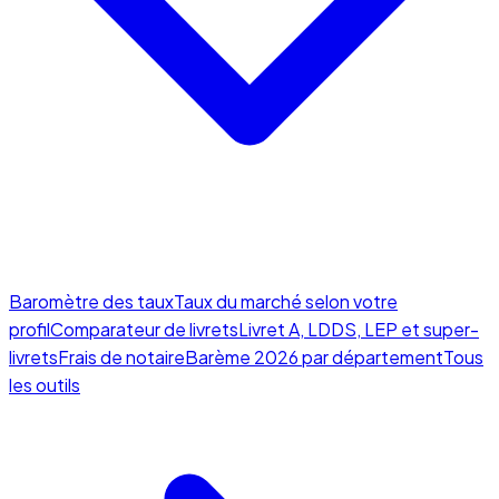
Baromètre des taux
Taux du marché selon votre
profil
Comparateur de livrets
Livret A, LDDS, LEP et super-
livrets
Frais de notaire
Barème 2026 par département
Tous
les outils