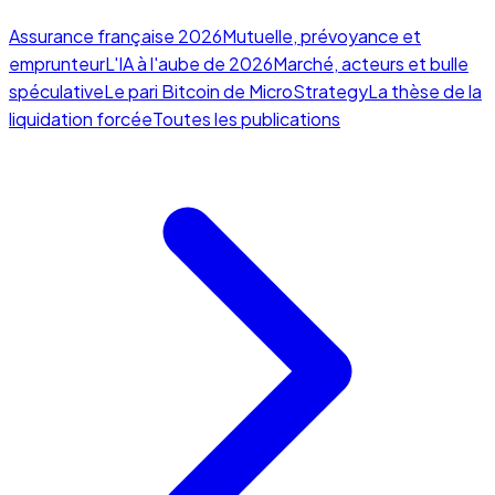
Assurance française 2026
Mutuelle, prévoyance et
emprunteur
L'IA à l'aube de 2026
Marché, acteurs et bulle
spéculative
Le pari Bitcoin de MicroStrategy
La thèse de la
liquidation forcée
Toutes les publications