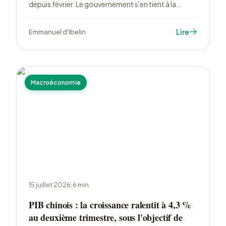
depuis février. Le gouvernement s'en tient à la
formule et écarte le 1,80 % que certains
anticipaient. Le LDDS suit à 1,70 %, le LEP reste à
Lire
Emmanuel d'Ibelin
2,50 %.
Macroéconomie
15 juillet 2026
|
6
min
PIB chinois : la croissance ralentit à 4,3 %
au deuxième trimestre, sous l'objectif de