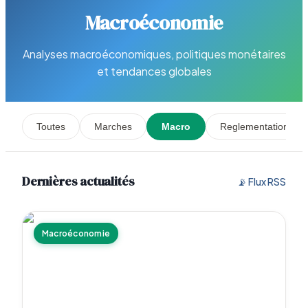
Macroéconomie
Analyses macroéconomiques, politiques monétaires
et tendances globales
Toutes
Marches
Macro
Reglementation
Dernières actualités
📡 Flux RSS
Macroéconomie