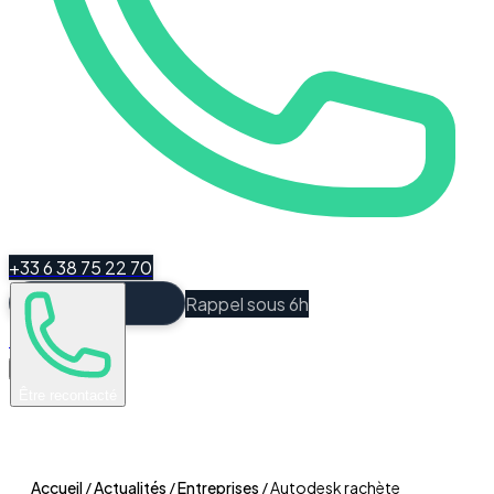
+33 6 38 75 22 70
Rappel sous 6h
Espace Client
Être recontacté
Accueil
/
Actualités
/
Entreprises
/
Autodesk rachète