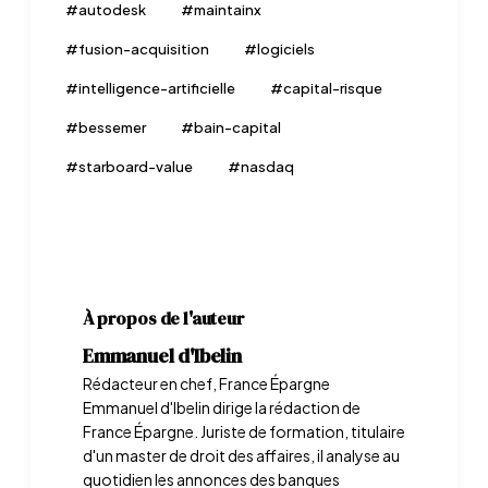
#
autodesk
#
maintainx
#
fusion-acquisition
#
logiciels
#
intelligence-artificielle
#
capital-risque
#
bessemer
#
bain-capital
#
starboard-value
#
nasdaq
À propos de l'auteur
Emmanuel d'Ibelin
Rédacteur en chef, France Épargne
Emmanuel d'Ibelin dirige la rédaction de
France Épargne. Juriste de formation, titulaire
d'un master de droit des affaires, il analyse au
quotidien les annonces des banques