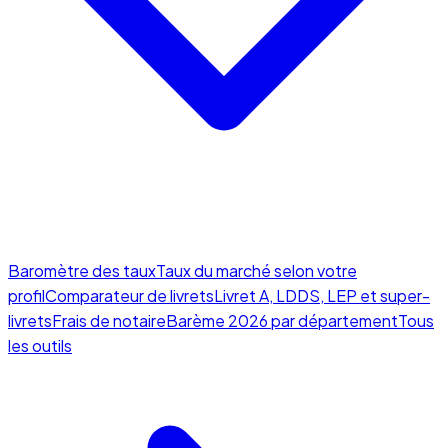
Baromètre des taux
Taux du marché selon votre
profil
Comparateur de livrets
Livret A, LDDS, LEP et super-
livrets
Frais de notaire
Barème 2026 par département
Tous
les outils