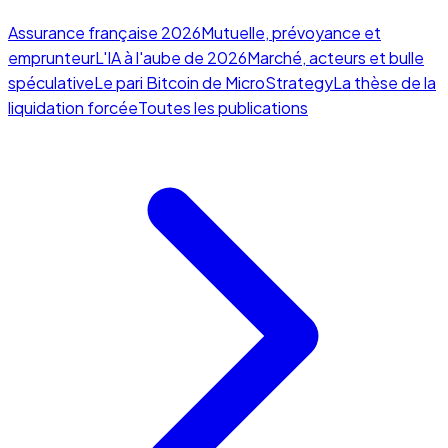
Assurance française 2026
Mutuelle, prévoyance et
emprunteur
L'IA à l'aube de 2026
Marché, acteurs et bulle
spéculative
Le pari Bitcoin de MicroStrategy
La thèse de la
liquidation forcée
Toutes les publications