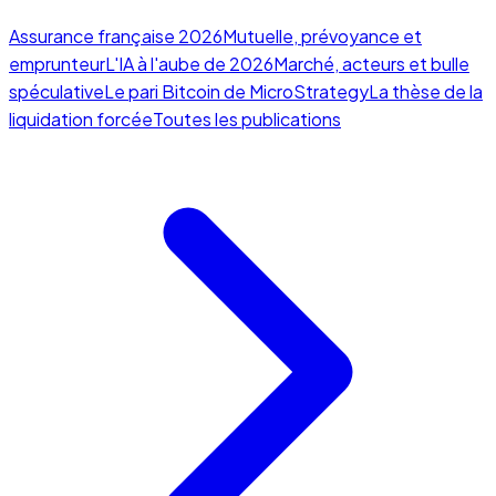
Assurance française 2026
Mutuelle, prévoyance et
emprunteur
L'IA à l'aube de 2026
Marché, acteurs et bulle
spéculative
Le pari Bitcoin de MicroStrategy
La thèse de la
liquidation forcée
Toutes les publications