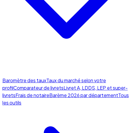
Baromètre des taux
Taux du marché selon votre
profil
Comparateur de livrets
Livret A, LDDS, LEP et super-
livrets
Frais de notaire
Barème 2026 par département
Tous
les outils