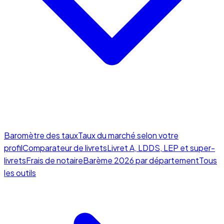
Baromètre des taux
Taux du marché selon votre
profil
Comparateur de livrets
Livret A, LDDS, LEP et super-
livrets
Frais de notaire
Barème 2026 par département
Tous
les outils