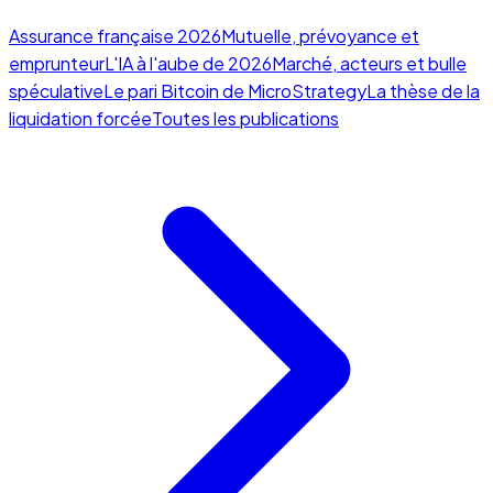
Assurance française 2026
Mutuelle, prévoyance et
emprunteur
L'IA à l'aube de 2026
Marché, acteurs et bulle
spéculative
Le pari Bitcoin de MicroStrategy
La thèse de la
liquidation forcée
Toutes les publications