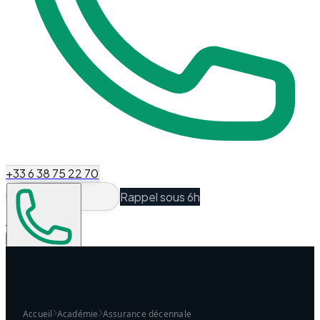
+33 6 38 75 22 70
Rappel sous 6h
Espace Client
Être recontacté
Accueil
Académie
Assurance décennale