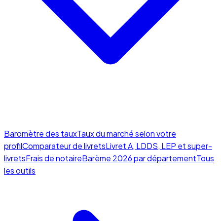
Baromètre des taux
Taux du marché selon votre
profil
Comparateur de livrets
Livret A, LDDS, LEP et super-
livrets
Frais de notaire
Barème 2026 par département
Tous
les outils