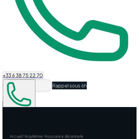
+33 6 38 75 22 70
Rappel sous 6h
Espace Client
Être recontacté
Accueil
Académie
Assurance décennale