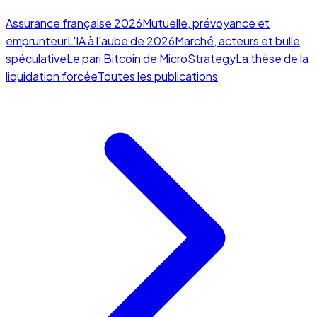
Assurance française 2026
Mutuelle, prévoyance et
emprunteur
L'IA à l'aube de 2026
Marché, acteurs et bulle
spéculative
Le pari Bitcoin de MicroStrategy
La thèse de la
liquidation forcée
Toutes les publications