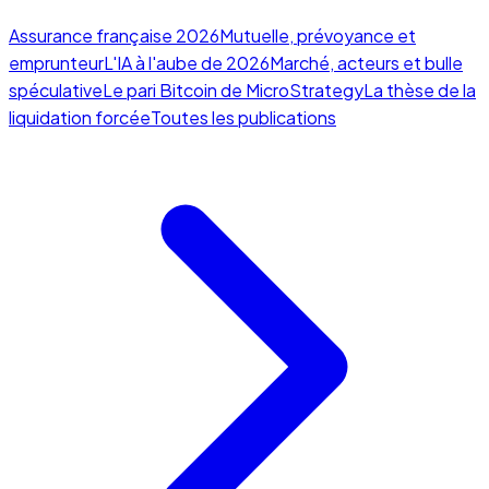
Assurance française 2026
Mutuelle, prévoyance et
emprunteur
L'IA à l'aube de 2026
Marché, acteurs et bulle
spéculative
Le pari Bitcoin de MicroStrategy
La thèse de la
liquidation forcée
Toutes les publications