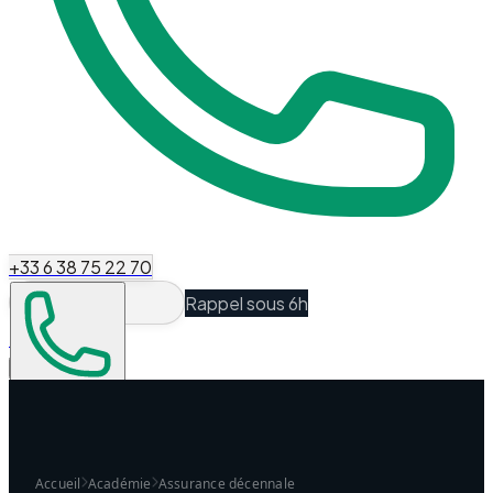
+33 6 38 75 22 70
Rappel sous 6h
Espace Client
Être recontacté
Accueil
Académie
Assurance décennale