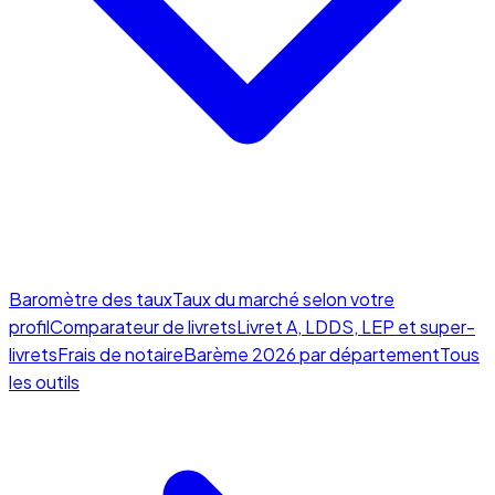
Baromètre des taux
Taux du marché selon votre
profil
Comparateur de livrets
Livret A, LDDS, LEP et super-
livrets
Frais de notaire
Barème 2026 par département
Tous
les outils