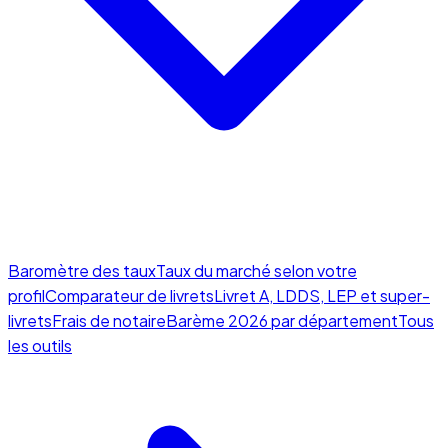
Baromètre des taux
Taux du marché selon votre
profil
Comparateur de livrets
Livret A, LDDS, LEP et super-
livrets
Frais de notaire
Barème 2026 par département
Tous
les outils