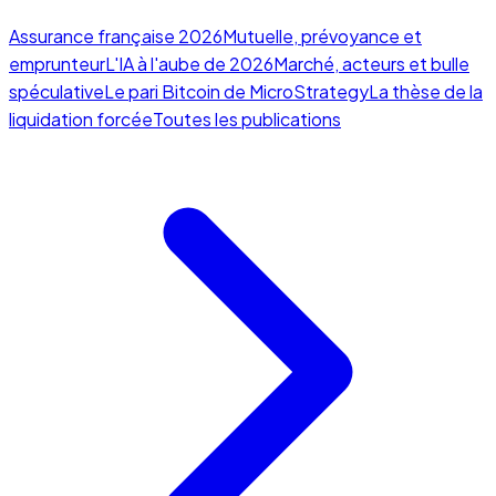
Assurance française 2026
Mutuelle, prévoyance et
emprunteur
L'IA à l'aube de 2026
Marché, acteurs et bulle
spéculative
Le pari Bitcoin de MicroStrategy
La thèse de la
liquidation forcée
Toutes les publications