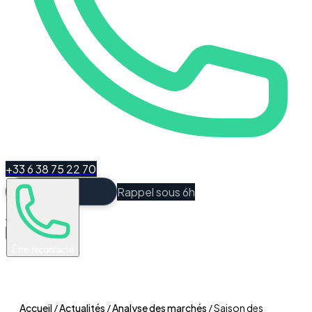
+33 6 38 75 22 70
Rappel sous 6h
Espace Client
Être recontacté
Accueil
/
Actualités
/
Analyse des marchés
/
Saison des