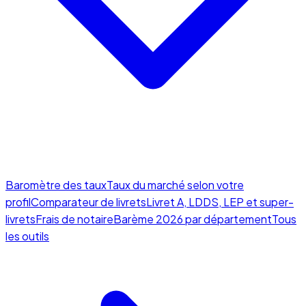
Baromètre des taux
Taux du marché selon votre
profil
Comparateur de livrets
Livret A, LDDS, LEP et super-
livrets
Frais de notaire
Barème 2026 par département
Tous
les outils