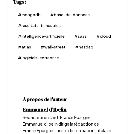
Tags :
#
mongodb
#
base-de-donnees
#
resultats-trimestriels
#
intelligence-artificielle
#
saas
#
cloud
#
atlas
#
wall-street
#
nasdaq
#
logiciels-entreprise
À propos de l'auteur
Emmanuel d'Ibelin
Rédacteur en chef, France Épargne
Emmanuel d'Ibelin dirige la rédaction de
France Épargne. Juriste de formation, titulaire