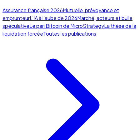
Assurance française 2026
Mutuelle, prévoyance et
emprunteur
L'IA à l'aube de 2026
Marché, acteurs et bulle
spéculative
Le pari Bitcoin de MicroStrategy
La thèse de la
liquidation forcée
Toutes les publications