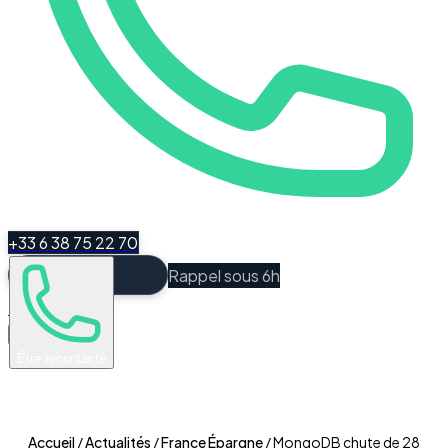
+33 6 38 75 22 70
Rappel sous 6h
Espace Client
Être recontacté
Accueil
/
Actualités
/
France Épargne
/
MongoDB chute de 28