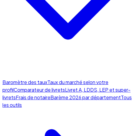
Baromètre des taux
Taux du marché selon votre
profil
Comparateur de livrets
Livret A, LDDS, LEP et super-
livrets
Frais de notaire
Barème 2026 par département
Tous
les outils