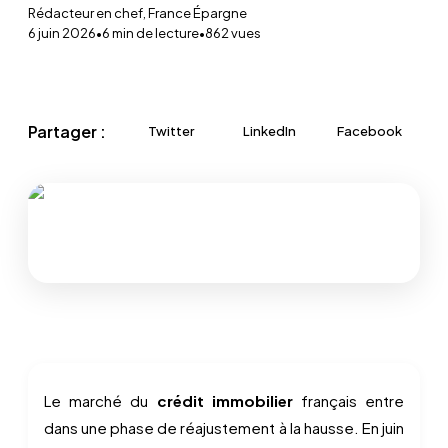
Rédacteur en chef, France Épargne
6 juin 2026
•
6
min de lecture
•
862
vues
Partager :
Twitter
LinkedIn
Facebook
Le marché du
crédit immobilier
français entre
dans une phase de réajustement à la hausse. En juin