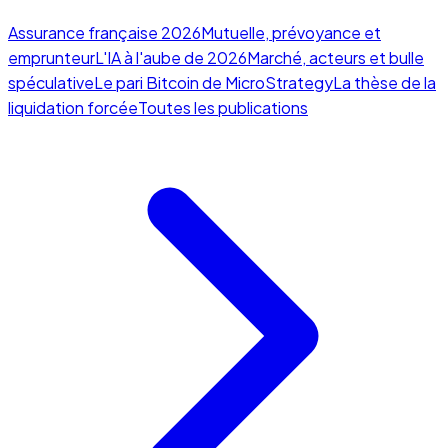
Assurance française 2026
Mutuelle, prévoyance et
emprunteur
L'IA à l'aube de 2026
Marché, acteurs et bulle
spéculative
Le pari Bitcoin de MicroStrategy
La thèse de la
liquidation forcée
Toutes les publications