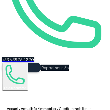
+33 6 38 75 22 70
Rappel sous 6h
Espace Client
Être recontacté
Accueil
/
Actualités
/
Immobilier
/
Crédit immobilier : la