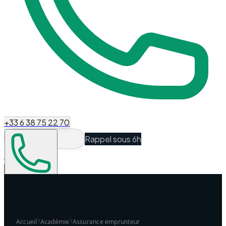
+33 6 38 75 22 70
Rappel sous 6h
Espace Client
Être recontacté
Accueil
Académie
Assurance emprunteur