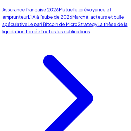
Assurance française 2026
Mutuelle, prévoyance et
emprunteur
L'IA à l'aube de 2026
Marché, acteurs et bulle
spéculative
Le pari Bitcoin de MicroStrategy
La thèse de la
liquidation forcée
Toutes les publications