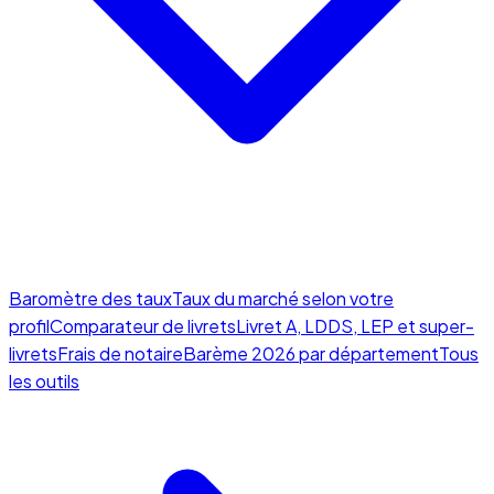
Baromètre des taux
Taux du marché selon votre
profil
Comparateur de livrets
Livret A, LDDS, LEP et super-
livrets
Frais de notaire
Barème 2026 par département
Tous
les outils