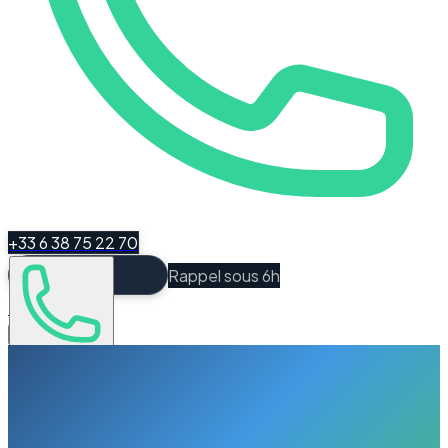
+33 6 38 75 22 70
Rappel sous 6h
Espace Client
Être recontacté