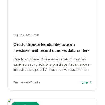
10 juin 2026
|
5
min
Oracle dépasse les attentes avec un
investissement record dans ses data centers
Oracle a publié le 10 juin des résultats trimestriels
supérieurs aux prévisions, portés par la demande en
infrastructure pour l'IA. Mais ses investissements
annuels ont atteint 55,7 milliards de dollars, bien
au-delà des 50 milliards anticipés, creusant une
Lire
Emmanuel d'Ibelin
trésorerie disponible négative.