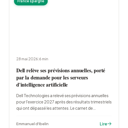
France Épargne
28 mai 2026
|
6
min
Dell relève ses prévisions annuelles, porté
par la demande pour les serveurs
d'intelligence artificielle
Dell Technologies a relevé ses prévisions annuelles
pour l'exercice 2027 après des résultats trimestriels
qui ont dépassé les attentes. Le carnet de
commandes en IA atteint 43 milliards de dollars,
soutenu par la construction massive de centres de
Lire
Emmanuel d'Ibelin
données.