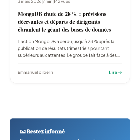
3 mars 2026
|
7
min
|
142
vues
MongoDB chute de 28 % : prévisions
décevantes et départs de dirigeants
ébranlent le géant des bases de données
L'action MongoDB a perdu jusqu'à 28 % après la
publication de résultats trimestriels pourtant
supérieurs aux attentes. Le groupe fait face à des
prévisions prudentes pour le premier trimestre, au
départ de deux cadres clés et à la menace
Lire
Emmanuel d'Ibelin
croissante de l'IA sur le modèle SaaS.
📧 Restez informé