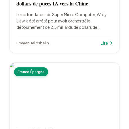
dollars de puces IA vers la Chine
Le cofondateur de Super Micro Computer, Wally
Liaw, a été arrêté pour avoir orchestré le
détournement de 2,5 milliards de dollars de
serveurs IA Nvidia vers la Chine. L'action SMCI
s'effondre de 27 %. Dell émerge comme nouveau
Lire
Emmanuel d'Ibelin
leader du marché.
France Épargne