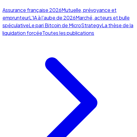
Assurance française 2026
Mutuelle, prévoyance et
emprunteur
L'IA à l'aube de 2026
Marché, acteurs et bulle
spéculative
Le pari Bitcoin de MicroStrategy
La thèse de la
liquidation forcée
Toutes les publications