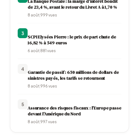
La Banque Postale : la marge d'intérêt bondit
de 23,4 %, avant le retour du Livret A à 1,70 %
8 août
|
999
vues
3
SCPI Elysées Pierre : le prix de part chute de
16,82 % à 549 euros
6 août
|
881
vues
4
Garantie de passif : 650 millions de dollars de
sinistres payés, les tarifs se retournent
8 août
|
996
vues
5
Assurance des risques fiscaux : l'Europe passe
devant l'Amérique du Nord
8 août
|
997
vues