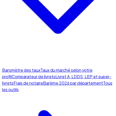
Baromètre des taux
Taux du marché selon votre
profil
Comparateur de livrets
Livret A, LDDS, LEP et super-
livrets
Frais de notaire
Barème 2026 par département
Tous
les outils