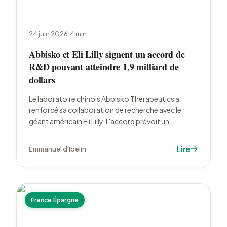
24 juin 2026
|
4
min
Abbisko et Eli Lilly signent un accord de
R&D pouvant atteindre 1,9 milliard de
dollars
Le laboratoire chinois Abbisko Therapeutics a
renforcé sa collaboration de recherche avec le
géant américain Eli Lilly. L'accord prévoit un
paiement initial et des paiements d'étape pouvant
atteindre 1,9 milliard de dollars, plus des redevances
Lire
Emmanuel d'Ibelin
échelonnées sur les ventes futures.
France Épargne