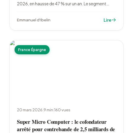
2026, en hausse de 47 % sur un an. Le segment
Centres de données bondit de 158 %, porté par la
demande des hyperscalers pour le refroidissement
Lire
Emmanuel d'Ibelin
des infrastructures IA.
France Épargne
20 mars 2026
|
9
min
|
160
vues
Super Micro Computer : le cofondateur
arrêté pour contrebande de 2,5 milliards de