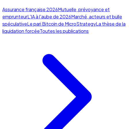
Assurance française 2026
Mutuelle, prévoyance et
emprunteur
L'IA à l'aube de 2026
Marché, acteurs et bulle
spéculative
Le pari Bitcoin de MicroStrategy
La thèse de la
liquidation forcée
Toutes les publications