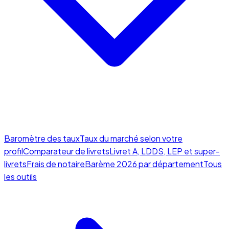
Baromètre des taux
Taux du marché selon votre
profil
Comparateur de livrets
Livret A, LDDS, LEP et super-
livrets
Frais de notaire
Barème 2026 par département
Tous
les outils