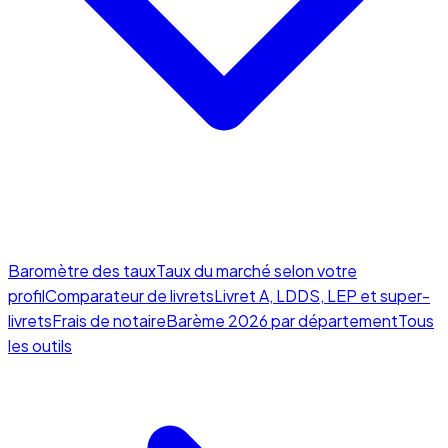
Baromètre des taux
Taux du marché selon votre
profil
Comparateur de livrets
Livret A, LDDS, LEP et super-
livrets
Frais de notaire
Barème 2026 par département
Tous
les outils