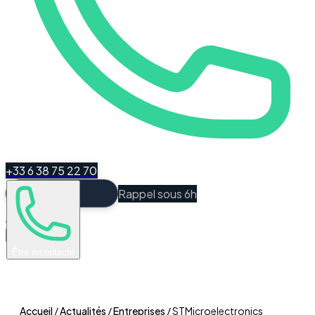
+33 6 38 75 22 70
Rappel sous 6h
Espace Client
Être recontacté
Accueil
/
Actualités
/
Entreprises
/
STMicroelectronics