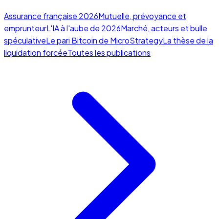
Assurance française 2026
Mutuelle, prévoyance et
emprunteur
L'IA à l'aube de 2026
Marché, acteurs et bulle
spéculative
Le pari Bitcoin de MicroStrategy
La thèse de la
liquidation forcée
Toutes les publications