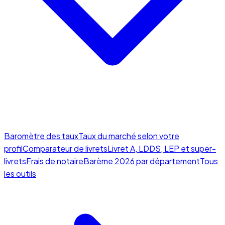
Baromètre des taux
Taux du marché selon votre
profil
Comparateur de livrets
Livret A, LDDS, LEP et super-
livrets
Frais de notaire
Barème 2026 par département
Tous
les outils