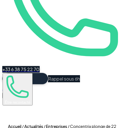
+33 6 38 75 22 70
Rappel sous 6h
Espace Client
Être recontacté
Accueil
/
Actualités
/
Entreprises
/
Concentrix plonge de 22