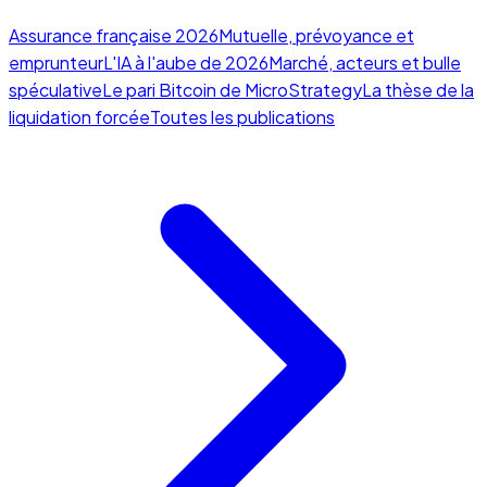
Assurance française 2026
Mutuelle, prévoyance et
emprunteur
L'IA à l'aube de 2026
Marché, acteurs et bulle
spéculative
Le pari Bitcoin de MicroStrategy
La thèse de la
liquidation forcée
Toutes les publications