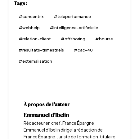
Tags :
#
concentrix
#
teleperformance
#
webhelp
#
intelligence-artificielle
#
relation-client
#
offshoring
#
bourse
#
resultats-trimestriels
#
cac-40
#
externalisation
À propos de l'auteur
Emmanuel d'Ibelin
Rédacteur en chef, France Épargne
Emmanuel d'Ibelin dirige la rédaction de
France Épargne. Juriste de formation, titulaire