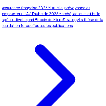
Assurance française 2026
Mutuelle, prévoyance et
emprunteur
L'IA à l'aube de 2026
Marché, acteurs et bulle
spéculative
Le pari Bitcoin de MicroStrategy
La thèse de la
liquidation forcée
Toutes les publications