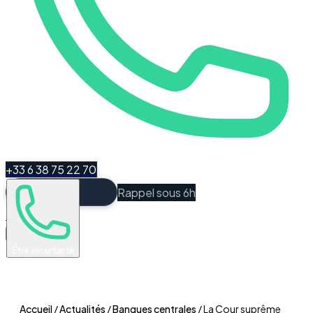
+33 6 38 75 22 70
Rappel sous 6h
Espace Client
Être recontacté
Accueil
/
Actualités
/
Banques centrales
/
La Cour suprême