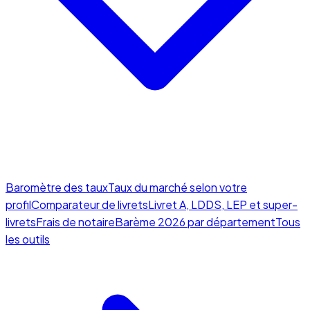
Baromètre des taux
Taux du marché selon votre
profil
Comparateur de livrets
Livret A, LDDS, LEP et super-
livrets
Frais de notaire
Barème 2026 par département
Tous
les outils