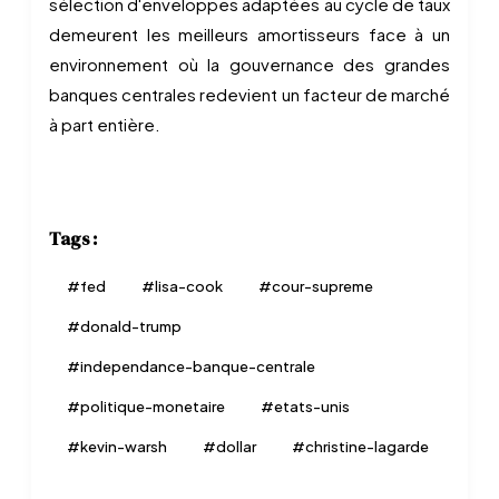
sélection d'enveloppes adaptées au cycle de taux
demeurent les meilleurs amortisseurs face à un
environnement où la gouvernance des grandes
banques centrales redevient un facteur de marché
à part entière.
Tags :
#
fed
#
lisa-cook
#
cour-supreme
#
donald-trump
#
independance-banque-centrale
#
politique-monetaire
#
etats-unis
#
kevin-warsh
#
dollar
#
christine-lagarde