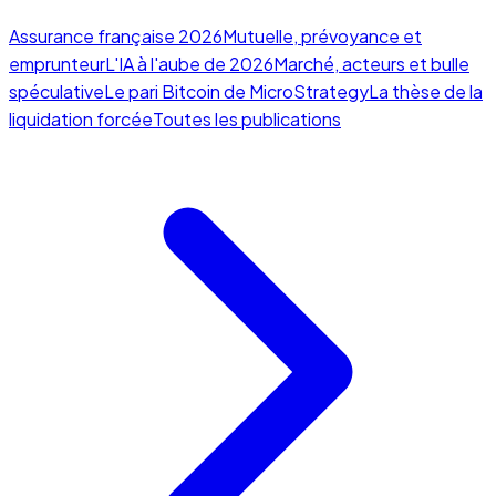
Assurance française 2026
Mutuelle, prévoyance et
emprunteur
L'IA à l'aube de 2026
Marché, acteurs et bulle
spéculative
Le pari Bitcoin de MicroStrategy
La thèse de la
liquidation forcée
Toutes les publications