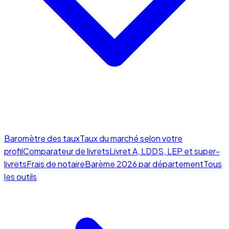
Baromètre des taux
Taux du marché selon votre
profil
Comparateur de livrets
Livret A, LDDS, LEP et super-
livrets
Frais de notaire
Barème 2026 par département
Tous
les outils