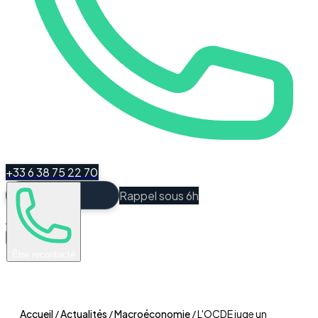
+33 6 38 75 22 70
Rappel sous 6h
Espace Client
Être recontacté
Accueil
/
Actualités
/
Macroéconomie
/
L'OCDE juge un