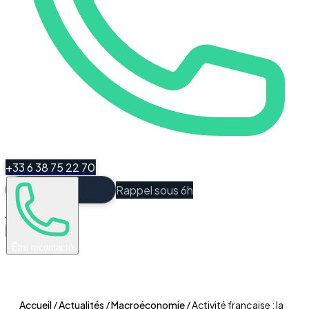
+33 6 38 75 22 70
Rappel sous 6h
Espace Client
Être recontacté
Accueil
/
Actualités
/
Macroéconomie
/
Activité française : la