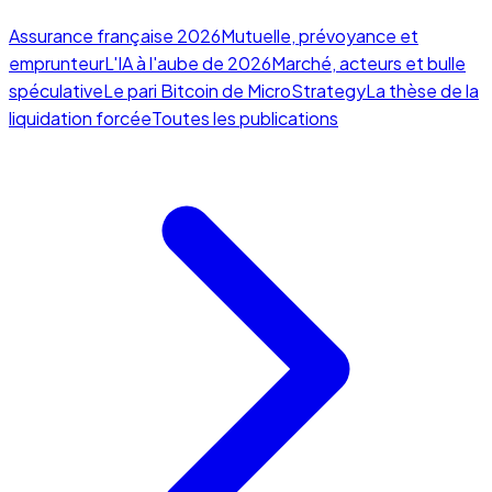
Assurance française 2026
Mutuelle, prévoyance et
emprunteur
L'IA à l'aube de 2026
Marché, acteurs et bulle
spéculative
Le pari Bitcoin de MicroStrategy
La thèse de la
liquidation forcée
Toutes les publications