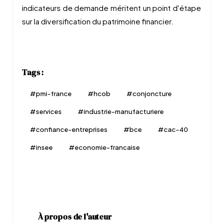
indicateurs de demande méritent un point d'étape
sur la diversification du patrimoine financier.
Tags :
#
pmi-france
#
hcob
#
conjoncture
#
services
#
industrie-manufacturiere
#
confiance-entreprises
#
bce
#
cac-40
#
insee
#
economie-francaise
À propos de l'auteur