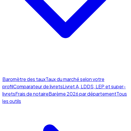
Baromètre des taux
Taux du marché selon votre
profil
Comparateur de livrets
Livret A, LDDS, LEP et super-
livrets
Frais de notaire
Barème 2026 par département
Tous
les outils