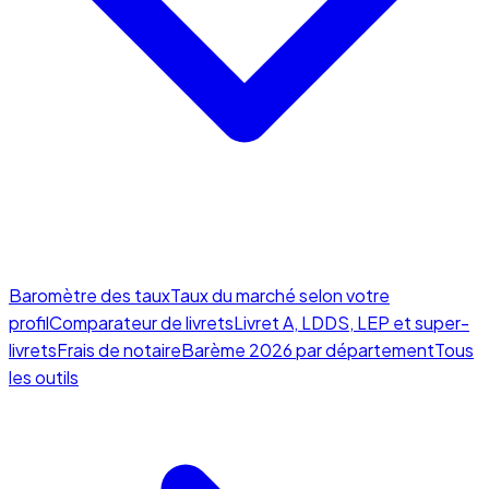
Baromètre des taux
Taux du marché selon votre
profil
Comparateur de livrets
Livret A, LDDS, LEP et super-
livrets
Frais de notaire
Barème 2026 par département
Tous
les outils