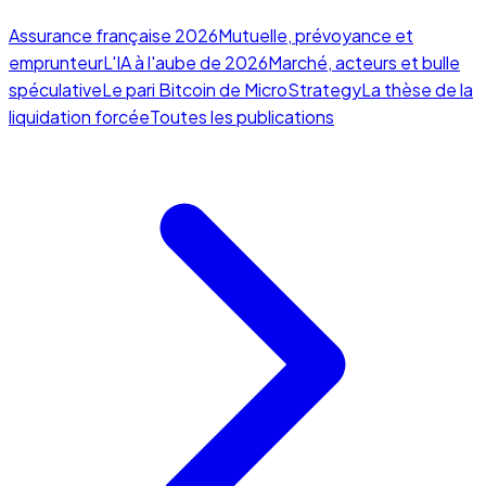
Assurance française 2026
Mutuelle, prévoyance et
emprunteur
L'IA à l'aube de 2026
Marché, acteurs et bulle
spéculative
Le pari Bitcoin de MicroStrategy
La thèse de la
liquidation forcée
Toutes les publications