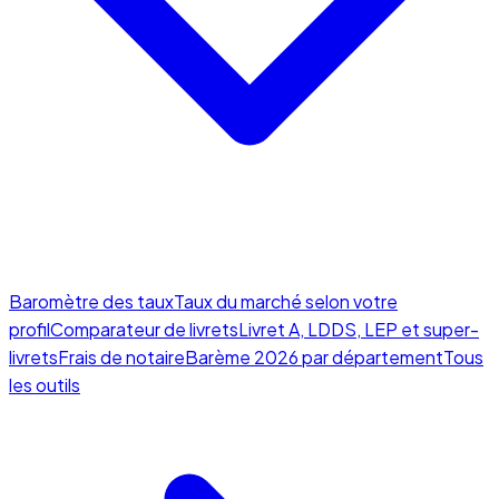
Baromètre des taux
Taux du marché selon votre
profil
Comparateur de livrets
Livret A, LDDS, LEP et super-
livrets
Frais de notaire
Barème 2026 par département
Tous
les outils