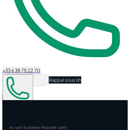
+33 6 38 75 22 70
Rappel sous 6h
Espace Client
Être recontacté
Accueil
Académie
Mutuelle santé