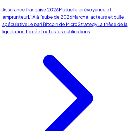
Assurance française 2026
Mutuelle, prévoyance et
emprunteur
L'IA à l'aube de 2026
Marché, acteurs et bulle
spéculative
Le pari Bitcoin de MicroStrategy
La thèse de la
liquidation forcée
Toutes les publications