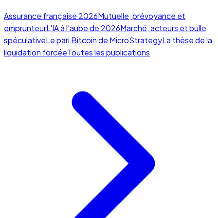
Assurance française 2026
Mutuelle, prévoyance et
emprunteur
L'IA à l'aube de 2026
Marché, acteurs et bulle
spéculative
Le pari Bitcoin de MicroStrategy
La thèse de la
liquidation forcée
Toutes les publications