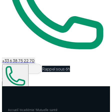
+33 6 38 75 22 70
Rappel sous 6h
Espace Client
Être recontacté
Accueil
Académie
Mutuelle santé