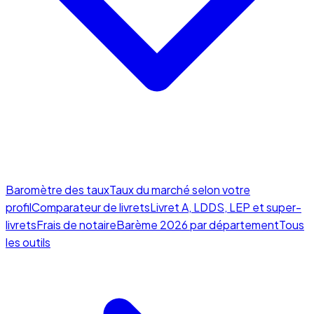
Baromètre des taux
Taux du marché selon votre
profil
Comparateur de livrets
Livret A, LDDS, LEP et super-
livrets
Frais de notaire
Barème 2026 par département
Tous
les outils