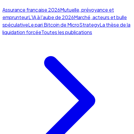
Assurance française 2026
Mutuelle, prévoyance et
emprunteur
L'IA à l'aube de 2026
Marché, acteurs et bulle
spéculative
Le pari Bitcoin de MicroStrategy
La thèse de la
liquidation forcée
Toutes les publications