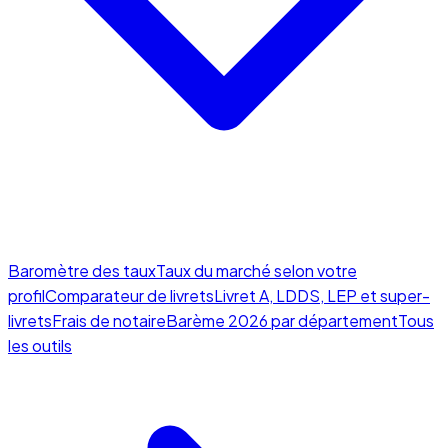
Baromètre des taux
Taux du marché selon votre
profil
Comparateur de livrets
Livret A, LDDS, LEP et super-
livrets
Frais de notaire
Barème 2026 par département
Tous
les outils