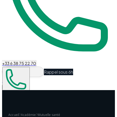
+33 6 38 75 22 70
Rappel sous 6h
Espace Client
Être recontacté
Accueil
Académie
Mutuelle santé