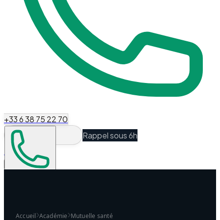
+33 6 38 75 22 70
Rappel sous 6h
Espace Client
Être recontacté
Accueil
Académie
Mutuelle santé