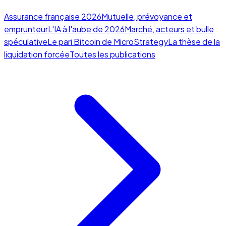
Assurance française 2026
Mutuelle, prévoyance et
emprunteur
L'IA à l'aube de 2026
Marché, acteurs et bulle
spéculative
Le pari Bitcoin de MicroStrategy
La thèse de la
liquidation forcée
Toutes les publications