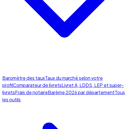
Baromètre des taux
Taux du marché selon votre
profil
Comparateur de livrets
Livret A, LDDS, LEP et super-
livrets
Frais de notaire
Barème 2026 par département
Tous
les outils