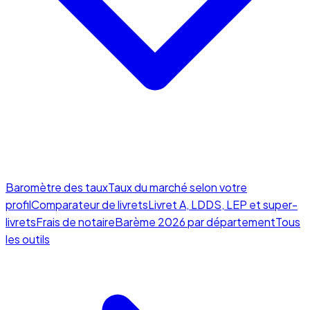
Baromètre des taux
Taux du marché selon votre
profil
Comparateur de livrets
Livret A, LDDS, LEP et super-
livrets
Frais de notaire
Barème 2026 par département
Tous
les outils