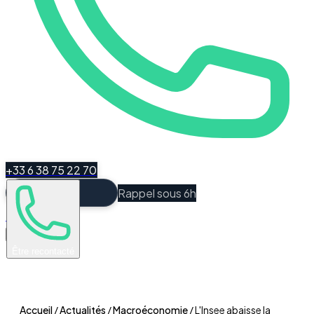
+33 6 38 75 22 70
Rappel sous 6h
Espace Client
Être recontacté
Accueil
/
Actualités
/
Macroéconomie
/
L'Insee abaisse la