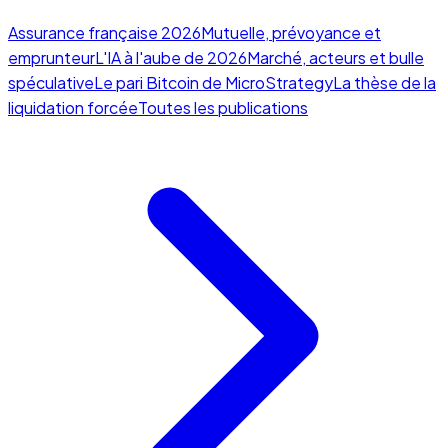
Assurance française 2026
Mutuelle, prévoyance et
emprunteur
L'IA à l'aube de 2026
Marché, acteurs et bulle
spéculative
Le pari Bitcoin de MicroStrategy
La thèse de la
liquidation forcée
Toutes les publications