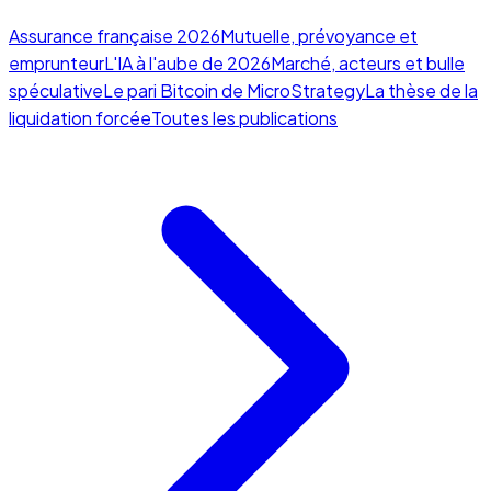
Assurance française 2026
Mutuelle, prévoyance et
emprunteur
L'IA à l'aube de 2026
Marché, acteurs et bulle
spéculative
Le pari Bitcoin de MicroStrategy
La thèse de la
liquidation forcée
Toutes les publications