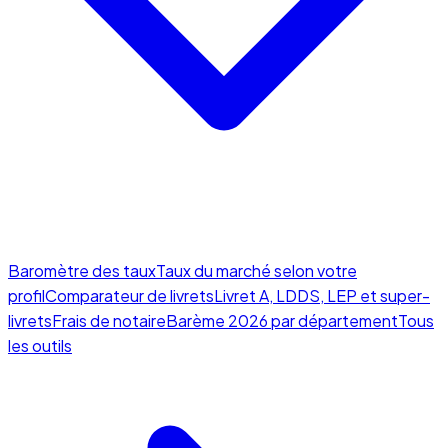
Baromètre des taux
Taux du marché selon votre
profil
Comparateur de livrets
Livret A, LDDS, LEP et super-
livrets
Frais de notaire
Barème 2026 par département
Tous
les outils