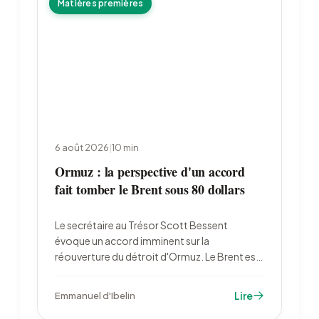
Matières premières
6 août 2026
|
10
min
Ormuz : la perspective d'un accord
fait tomber le Brent sous 80 dollars
Le secrétaire au Trésor Scott Bessent
évoque un accord imminent sur la
réouverture du détroit d'Ormuz. Le Brent est
retombé à 79,22 dollars le 6 août, l'or a bondi
à 4 222 dollars et les marchés ont divisé par
Lire
Emmanuel d'Ibelin
deux leurs paris sur un resserrement de la Fed.