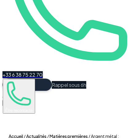
+33 6 38 75 22 70
Rappel sous 6h
Espace Client
Être recontacté
Accueil
/
Actualités
/
Matières premières
/
Argent métal :