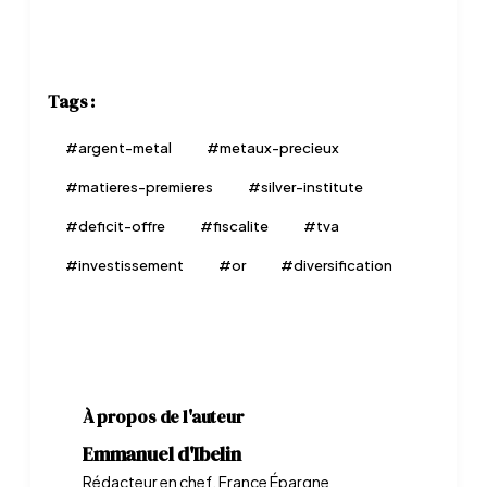
Tags :
#
argent-metal
#
metaux-precieux
#
matieres-premieres
#
silver-institute
#
deficit-offre
#
fiscalite
#
tva
#
investissement
#
or
#
diversification
À propos de l'auteur
Emmanuel d'Ibelin
Rédacteur en chef, France Épargne