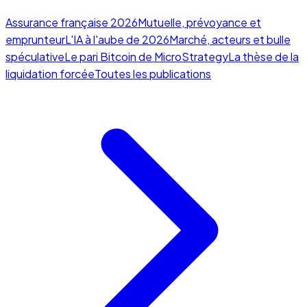
Assurance française 2026
Mutuelle, prévoyance et
emprunteur
L'IA à l'aube de 2026
Marché, acteurs et bulle
spéculative
Le pari Bitcoin de MicroStrategy
La thèse de la
liquidation forcée
Toutes les publications