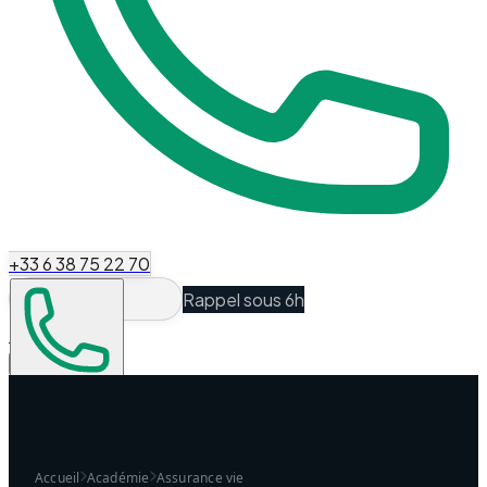
+33 6 38 75 22 70
Rappel sous 6h
Espace Client
Être recontacté
Accueil
Académie
Assurance vie