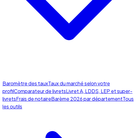
Baromètre des taux
Taux du marché selon votre
profil
Comparateur de livrets
Livret A, LDDS, LEP et super-
livrets
Frais de notaire
Barème 2026 par département
Tous
les outils