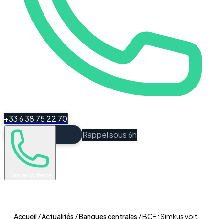
+33 6 38 75 22 70
Rappel sous 6h
Espace Client
Être recontacté
Accueil
/
Actualités
/
Banques centrales
/
BCE : Simkus voit