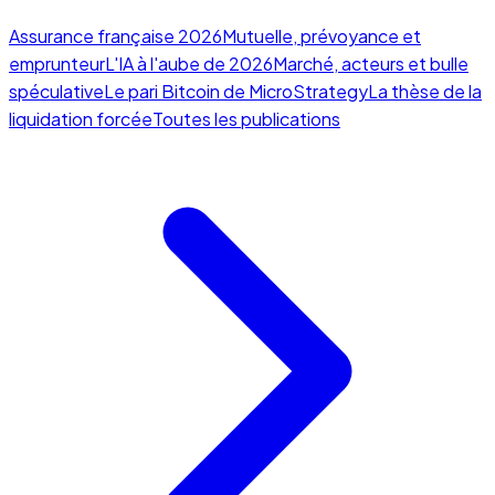
Assurance française 2026
Mutuelle, prévoyance et
emprunteur
L'IA à l'aube de 2026
Marché, acteurs et bulle
spéculative
Le pari Bitcoin de MicroStrategy
La thèse de la
liquidation forcée
Toutes les publications