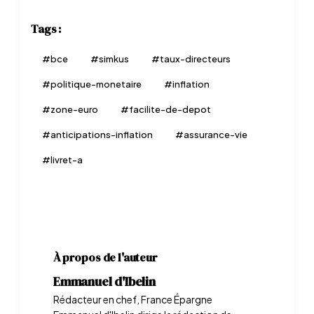
Tags :
#
bce
#
simkus
#
taux-directeurs
#
politique-monetaire
#
inflation
#
zone-euro
#
facilite-de-depot
#
anticipations-inflation
#
assurance-vie
#
livret-a
À propos de l'auteur
Emmanuel d'Ibelin
Rédacteur en chef, France Épargne