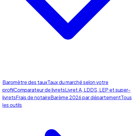
Baromètre des taux
Taux du marché selon votre
profil
Comparateur de livrets
Livret A, LDDS, LEP et super-
livrets
Frais de notaire
Barème 2026 par département
Tous
les outils