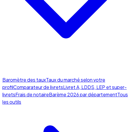
Baromètre des taux
Taux du marché selon votre
profil
Comparateur de livrets
Livret A, LDDS, LEP et super-
livrets
Frais de notaire
Barème 2026 par département
Tous
les outils