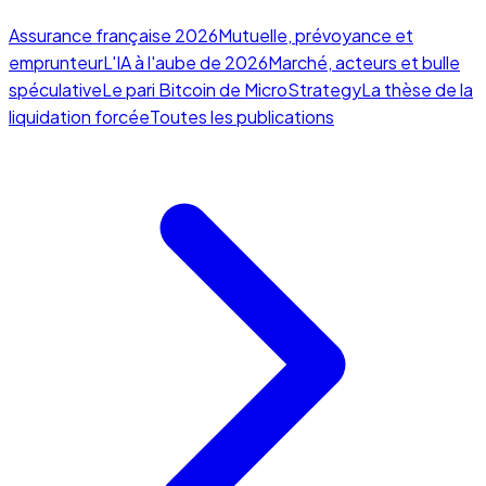
Assurance française 2026
Mutuelle, prévoyance et
emprunteur
L'IA à l'aube de 2026
Marché, acteurs et bulle
spéculative
Le pari Bitcoin de MicroStrategy
La thèse de la
liquidation forcée
Toutes les publications