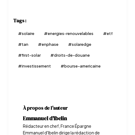
Tags :
#
solaire
#
energies-renouvelables
#
etf
#
tan
#
enphase
#
solaredge
#
first-solar
#
droits-de-douane
#
investissement
#
bourse-americaine
À propos de l'auteur
Emmanuel d'Ibelin
Rédacteur en chef, France Épargne
Emmanuel d'Ibelin dirige la rédaction de