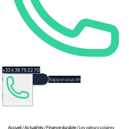
+33 6 38 75 22 70
Rappel sous 6h
Espace Client
Être recontacté
Accueil
/
Actualités
/
Finance durable
/
Les valeurs solaires