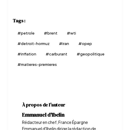
Tags :
#
petrole
#
brent
#
wti
#
detroit-hormuz
#
iran
#
opep
#
inflation
#
carburant
#
geopolitique
#
matieres-premieres
À propos de l'auteur
Emmanuel d'Ibelin
Rédacteur en chef, France Épargne
Emmanuel d'Ibelin dirige la rédaction de