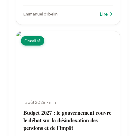
trimestre de 244 à 57 tonnes : à 345 tonnes,
le semestre est le plus faible depuis 2022. Le
Lire
Emmanuel d'Ibelin
cours reste 27 % sous son record de janvier.
Fiscalité
1 août 2026
|
7
min
Budget 2027 : le gouvernement rouvre
le débat sur la désindexation des
pensions et de l'impôt