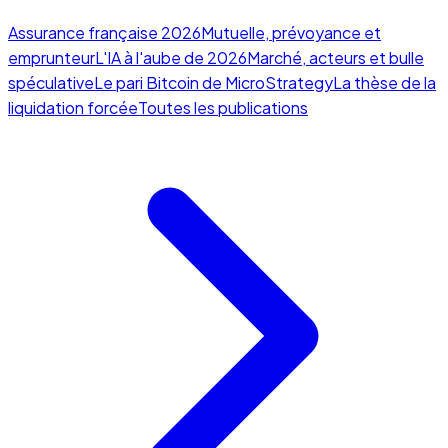
Assurance française 2026
Mutuelle, prévoyance et
emprunteur
L'IA à l'aube de 2026
Marché, acteurs et bulle
spéculative
Le pari Bitcoin de MicroStrategy
La thèse de la
liquidation forcée
Toutes les publications