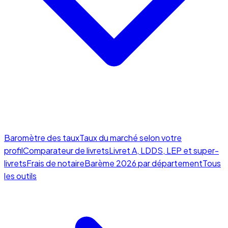
Baromètre des taux
Taux du marché selon votre
profil
Comparateur de livrets
Livret A, LDDS, LEP et super-
livrets
Frais de notaire
Barème 2026 par département
Tous
les outils