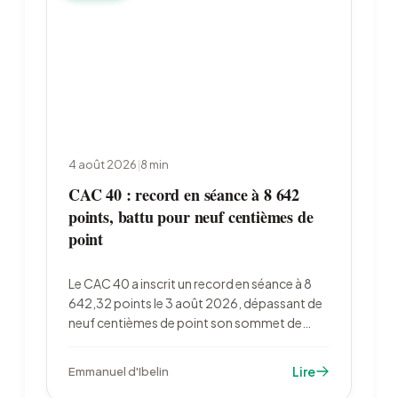
4 août 2026
|
8
min
CAC 40 : record en séance à 8 642
points, battu pour neuf centièmes de
point
Le CAC 40 a inscrit un record en séance à 8
642,32 points le 3 août 2026, dépassant de
neuf centièmes de point son sommet de
février. La chute du pétrole et 73,3 milliards
d'euros de bénéfices semestriels ont porté
Lire
Emmanuel d'Ibelin
l'indice, qui reste sous son record de clôture.