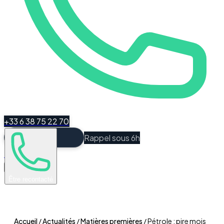
+33 6 38 75 22 70
Rappel sous 6h
Espace Client
Être recontacté
Accueil
/
Actualités
/
Matières premières
/
Pétrole : pire mois