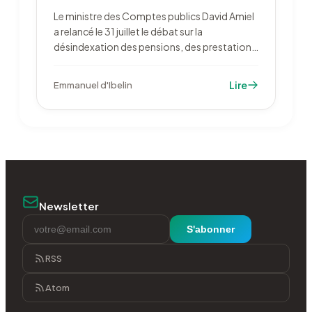
Le ministre des Comptes publics David Amiel
a relancé le 31 juillet le débat sur la
désindexation des pensions, des prestations
et du barème de l'impôt. Une mission
d'économistes recommande une année
Lire
Emmanuel d'Ibelin
blanche en 2027. Le Parlement avait rejeté la
mesure pour 2026.
Newsletter
S'abonner
RSS
Atom