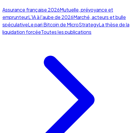
Assurance française 2026
Mutuelle, prévoyance et
emprunteur
L'IA à l'aube de 2026
Marché, acteurs et bulle
spéculative
Le pari Bitcoin de MicroStrategy
La thèse de la
liquidation forcée
Toutes les publications