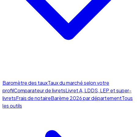
Baromètre des taux
Taux du marché selon votre
profil
Comparateur de livrets
Livret A, LDDS, LEP et super-
livrets
Frais de notaire
Barème 2026 par département
Tous
les outils