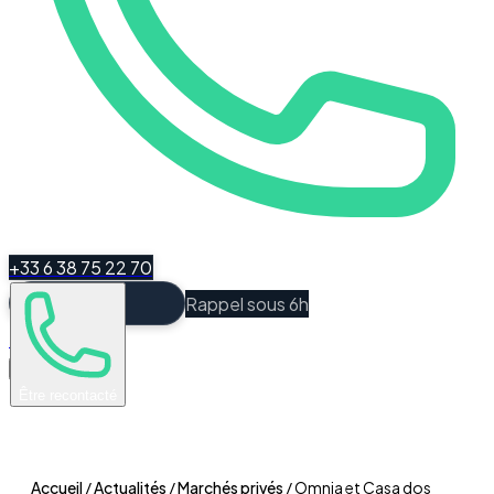
+33 6 38 75 22 70
Rappel sous 6h
Espace Client
Être recontacté
Accueil
/
Actualités
/
Marchés privés
/
Omnia et Casa dos