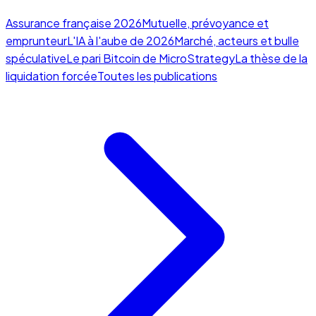
Assurance française 2026
Mutuelle, prévoyance et
emprunteur
L'IA à l'aube de 2026
Marché, acteurs et bulle
spéculative
Le pari Bitcoin de MicroStrategy
La thèse de la
liquidation forcée
Toutes les publications