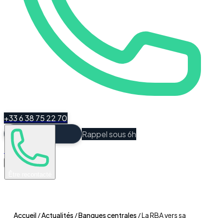
+33 6 38 75 22 70
Rappel sous 6h
Espace Client
Être recontacté
Accueil
/
Actualités
/
Banques centrales
/
La RBA vers sa