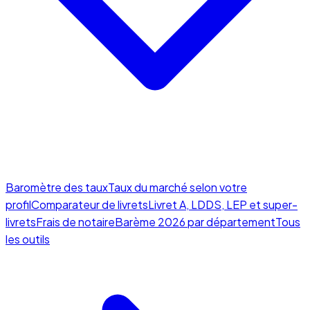
Baromètre des taux
Taux du marché selon votre
profil
Comparateur de livrets
Livret A, LDDS, LEP et super-
livrets
Frais de notaire
Barème 2026 par département
Tous
les outils