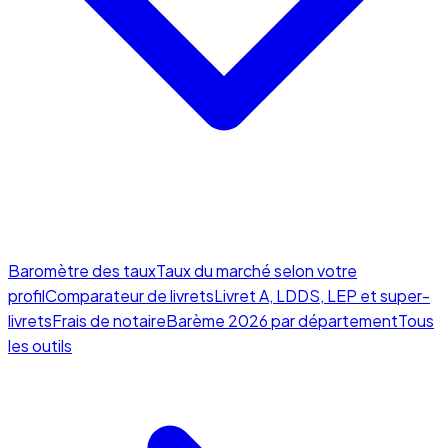
Baromètre des taux
Taux du marché selon votre
profil
Comparateur de livrets
Livret A, LDDS, LEP et super-
livrets
Frais de notaire
Barème 2026 par département
Tous
les outils