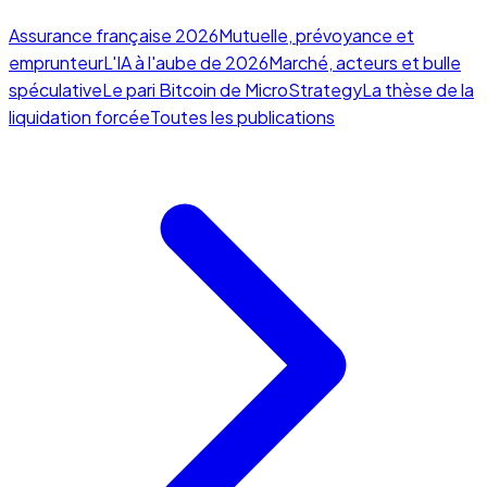
Assurance française 2026
Mutuelle, prévoyance et
emprunteur
L'IA à l'aube de 2026
Marché, acteurs et bulle
spéculative
Le pari Bitcoin de MicroStrategy
La thèse de la
liquidation forcée
Toutes les publications