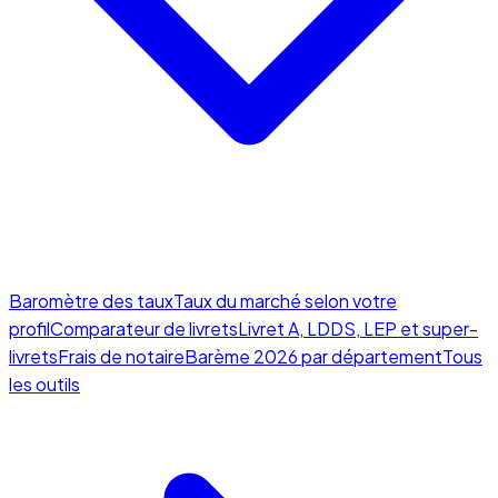
Baromètre des taux
Taux du marché selon votre
profil
Comparateur de livrets
Livret A, LDDS, LEP et super-
livrets
Frais de notaire
Barème 2026 par département
Tous
les outils