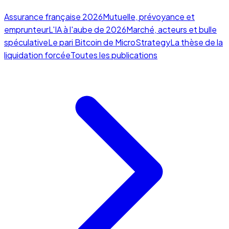
Assurance française 2026
Mutuelle, prévoyance et
emprunteur
L'IA à l'aube de 2026
Marché, acteurs et bulle
spéculative
Le pari Bitcoin de MicroStrategy
La thèse de la
liquidation forcée
Toutes les publications