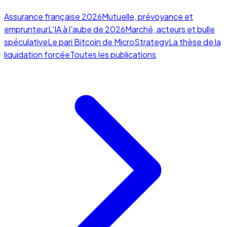
Assurance française 2026
Mutuelle, prévoyance et
emprunteur
L'IA à l'aube de 2026
Marché, acteurs et bulle
spéculative
Le pari Bitcoin de MicroStrategy
La thèse de la
liquidation forcée
Toutes les publications