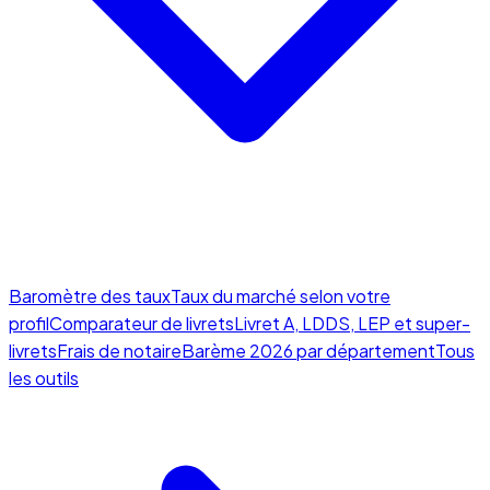
Baromètre des taux
Taux du marché selon votre
profil
Comparateur de livrets
Livret A, LDDS, LEP et super-
livrets
Frais de notaire
Barème 2026 par département
Tous
les outils