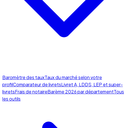
Baromètre des taux
Taux du marché selon votre
profil
Comparateur de livrets
Livret A, LDDS, LEP et super-
livrets
Frais de notaire
Barème 2026 par département
Tous
les outils