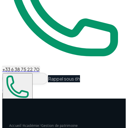
+33 6 38 75 22 70
Rappel sous 6h
Espace Client
Être recontacté
Accueil
Académie
Gestion de patrimoine