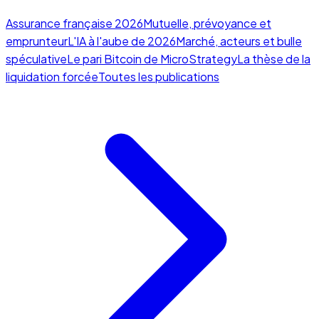
Assurance française 2026
Mutuelle, prévoyance et
emprunteur
L'IA à l'aube de 2026
Marché, acteurs et bulle
spéculative
Le pari Bitcoin de MicroStrategy
La thèse de la
liquidation forcée
Toutes les publications