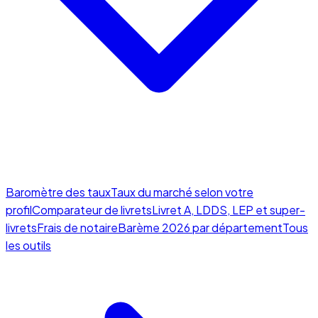
Baromètre des taux
Taux du marché selon votre
profil
Comparateur de livrets
Livret A, LDDS, LEP et super-
livrets
Frais de notaire
Barème 2026 par département
Tous
les outils