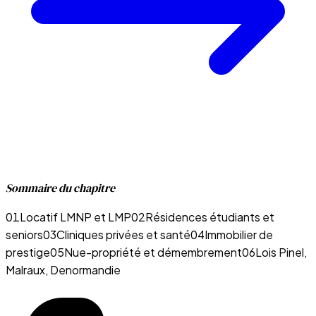
Sommaire du chapitre
01
Locatif LMNP et LMP
02
Résidences étudiants et
seniors
03
Cliniques privées et santé
04
Immobilier de
prestige
05
Nue-propriété et démembrement
06
Lois Pinel,
Malraux, Denormandie