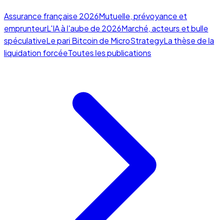
Assurance française 2026
Mutuelle, prévoyance et
emprunteur
L'IA à l'aube de 2026
Marché, acteurs et bulle
spéculative
Le pari Bitcoin de MicroStrategy
La thèse de la
liquidation forcée
Toutes les publications