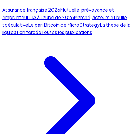
Assurance française 2026
Mutuelle, prévoyance et
emprunteur
L'IA à l'aube de 2026
Marché, acteurs et bulle
spéculative
Le pari Bitcoin de MicroStrategy
La thèse de la
liquidation forcée
Toutes les publications