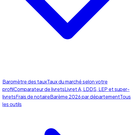
Baromètre des taux
Taux du marché selon votre
profil
Comparateur de livrets
Livret A, LDDS, LEP et super-
livrets
Frais de notaire
Barème 2026 par département
Tous
les outils