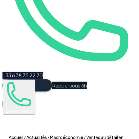
+33 6 38 75 22 70
Rappel sous 6h
Espace Client
Être recontacté
Accueil
/
Actualités
/
Macroéconomie
/
Ventes au détail en