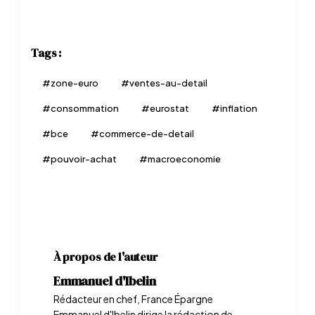
Tags :
#
zone-euro
#
ventes-au-detail
#
consommation
#
eurostat
#
inflation
#
bce
#
commerce-de-detail
#
pouvoir-achat
#
macroeconomie
À propos de l'auteur
Emmanuel d'Ibelin
Rédacteur en chef, France Épargne
Emmanuel d'Ibelin dirige la rédaction de