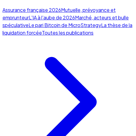
Assurance française 2026
Mutuelle, prévoyance et
emprunteur
L'IA à l'aube de 2026
Marché, acteurs et bulle
spéculative
Le pari Bitcoin de MicroStrategy
La thèse de la
liquidation forcée
Toutes les publications