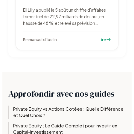
Eli Lilly a publié le 5 août un chiffre d'affaires
trimestriel de 22,97 milliards de dollars, en
hausse de 48 %, et relevé sa prévision
annuelle à 85 à 87 milliards. Le laboratoire
dépasse 1 000 milliards de capitalisation
Lire
Emmanuel d'Ibelin
quand Novo Nordisk recule après un échec
d'essai clinique.
Approfondir avec nos guides
Private Equity vs Actions Cotées : Quelle Différence
et Quel Choix ?
Private Equity : Le Guide Complet pour Investir en
Capital-Investissement