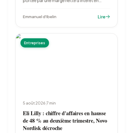
portée par une marge nette d'intérêt en
hausse de 23,4 %. Le moteur de cette
performance, la baisse du taux de l'épargne
Lire
Emmanuel d'Ibelin
réglementée, s'est arrêté le 1er août avec le
retour du Livret A à 1,70 %.
Entreprises
5 août 2026
|
7
min
Eli Lilly : chiffre d'affaires en hausse
de 48 % au deuxième trimestre, Novo
Nordisk décroche