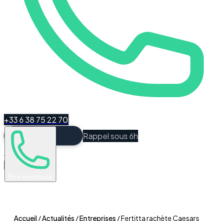
+33 6 38 75 22 70
Rappel sous 6h
Espace Client
Être recontacté
Accueil
/
Actualités
/
Entreprises
/
Fertitta rachète Caesars