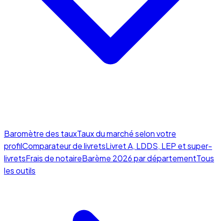
Baromètre des taux
Taux du marché selon votre
profil
Comparateur de livrets
Livret A, LDDS, LEP et super-
livrets
Frais de notaire
Barème 2026 par département
Tous
les outils