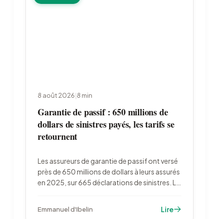
8 août 2026
|
8
min
Garantie de passif : 650 millions de
dollars de sinistres payés, les tarifs se
retournent
Les assureurs de garantie de passif ont versé
près de 650 millions de dollars à leurs assurés
en 2025, sur 665 déclarations de sinistres. La
vague de fusions et acquisitions de 2026
amplifie le phénomène et met fin à une
Lire
Emmanuel d'Ibelin
décennie de baisse des primes.