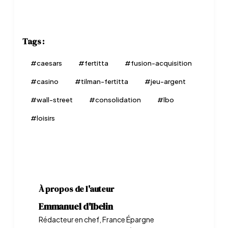
Tags :
#
caesars
#
fertitta
#
fusion-acquisition
#
casino
#
tilman-fertitta
#
jeu-argent
#
wall-street
#
consolidation
#
lbo
#
loisirs
À propos de l'auteur
Emmanuel d'Ibelin
Rédacteur en chef, France Épargne