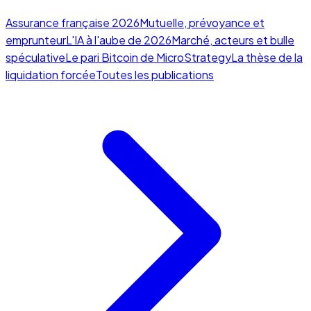
Assurance française 2026
Mutuelle, prévoyance et
emprunteur
L'IA à l'aube de 2026
Marché, acteurs et bulle
spéculative
Le pari Bitcoin de MicroStrategy
La thèse de la
liquidation forcée
Toutes les publications