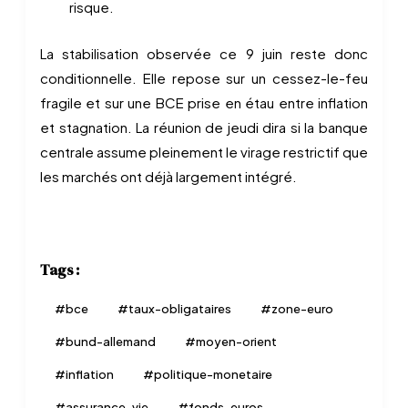
risque.
La stabilisation observée ce 9 juin reste donc
conditionnelle. Elle repose sur un cessez-le-feu
fragile et sur une BCE prise en étau entre inflation
et stagnation. La réunion de jeudi dira si la banque
centrale assume pleinement le virage restrictif que
les marchés ont déjà largement intégré.
Tags :
#
bce
#
taux-obligataires
#
zone-euro
#
bund-allemand
#
moyen-orient
#
inflation
#
politique-monetaire
#
assurance-vie
#
fonds-euros