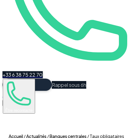
+33 6 38 75 22 70
Rappel sous 6h
Espace Client
Être recontacté
Accueil
/
Actualités
/
Banques centrales
/
Taux obligataires