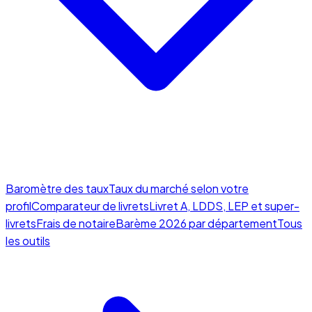
Baromètre des taux
Taux du marché selon votre
profil
Comparateur de livrets
Livret A, LDDS, LEP et super-
livrets
Frais de notaire
Barème 2026 par département
Tous
les outils