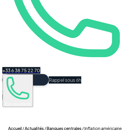
+33 6 38 75 22 70
Rappel sous 6h
Espace Client
Être recontacté
Accueil
/
Actualités
/
Banques centrales
/
Inflation américaine