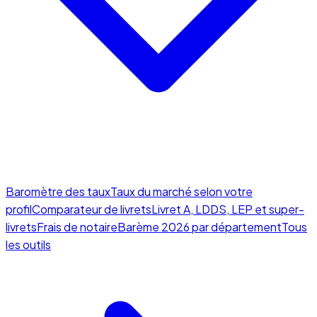
Baromètre des taux
Taux du marché selon votre
profil
Comparateur de livrets
Livret A, LDDS, LEP et super-
livrets
Frais de notaire
Barème 2026 par département
Tous
les outils