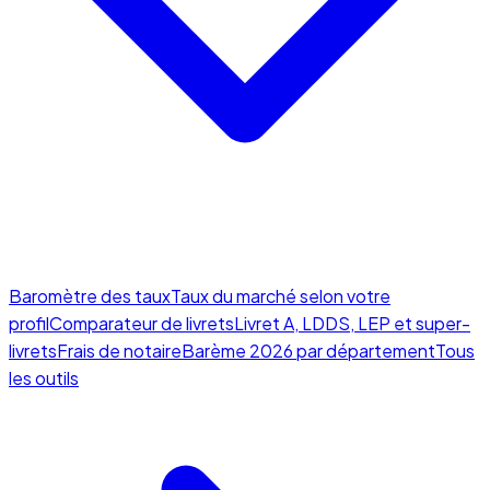
Baromètre des taux
Taux du marché selon votre
profil
Comparateur de livrets
Livret A, LDDS, LEP et super-
livrets
Frais de notaire
Barème 2026 par département
Tous
les outils