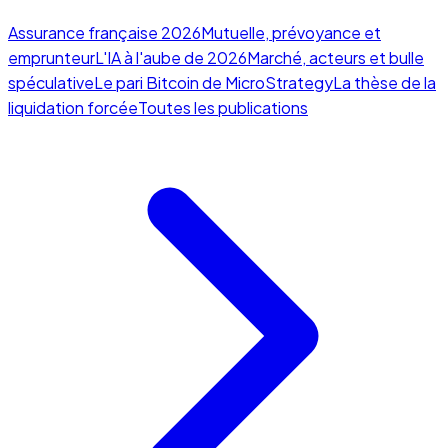
Assurance française 2026
Mutuelle, prévoyance et
emprunteur
L'IA à l'aube de 2026
Marché, acteurs et bulle
spéculative
Le pari Bitcoin de MicroStrategy
La thèse de la
liquidation forcée
Toutes les publications