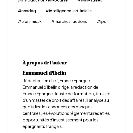
#
introduction-en-bourse
#
wall-street
#
nasdaq
#
intelligence-artificielle
#
elon-musk
#
marches-actions
#
ipo
À propos de l'auteur
Emmanuel d'Ibelin
Rédacteur en chef, France Épargne
Emmanuel d'Ibelin dirige la rédaction de
France Épargne. Juriste de formation, titulaire
d'un master de droit des affaires, il analyse au
quotidien les annonces des banques
centrales, les évolutions réglementaires et les
opportunités d'investissement pour les
épargnants français.