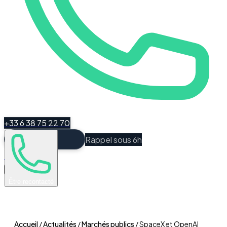
+33 6 38 75 22 70
Rappel sous 6h
Espace Client
Être recontacté
Accueil
/
Actualités
/
Marchés publics
/
SpaceX et OpenAI