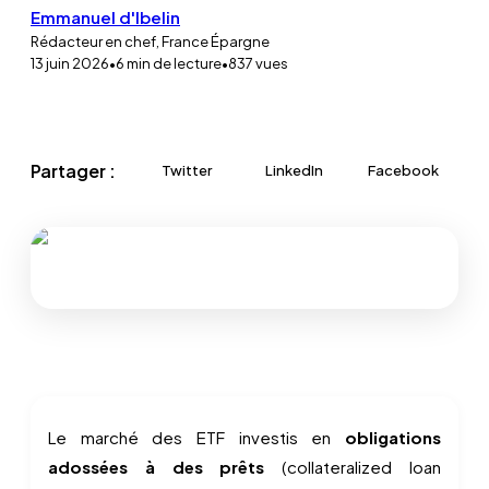
Emmanuel d'Ibelin
Rédacteur en chef, France Épargne
13 juin 2026
•
6
min de lecture
•
837
vues
Partager :
Twitter
LinkedIn
Facebook
Le marché des ETF investis en
obligations
adossées à des prêts
(collateralized loan