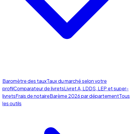
Baromètre des taux
Taux du marché selon votre
profil
Comparateur de livrets
Livret A, LDDS, LEP et super-
livrets
Frais de notaire
Barème 2026 par département
Tous
les outils