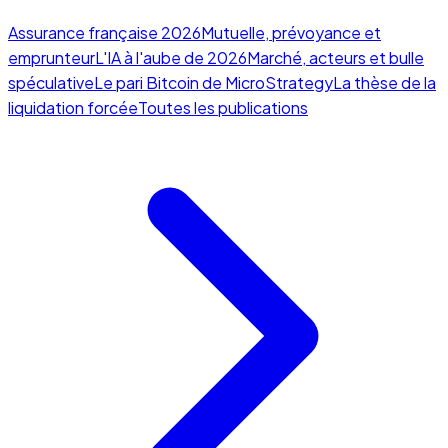
Assurance française 2026
Mutuelle, prévoyance et
emprunteur
L'IA à l'aube de 2026
Marché, acteurs et bulle
spéculative
Le pari Bitcoin de MicroStrategy
La thèse de la
liquidation forcée
Toutes les publications