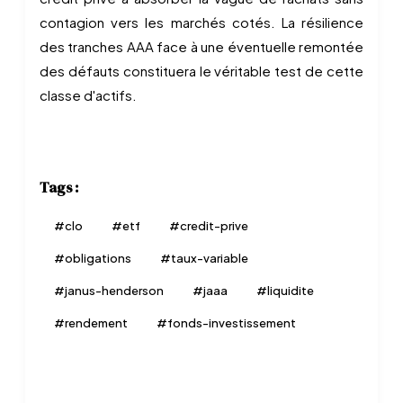
contagion vers les marchés cotés. La résilience
des tranches AAA face à une éventuelle remontée
des défauts constituera le véritable test de cette
classe d'actifs.
Tags :
#
clo
#
etf
#
credit-prive
#
obligations
#
taux-variable
#
janus-henderson
#
jaaa
#
liquidite
#
rendement
#
fonds-investissement