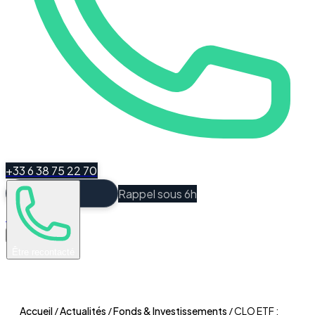
+33 6 38 75 22 70
Rappel sous 6h
Espace Client
Être recontacté
Accueil
/
Actualités
/
Fonds & Investissements
/
CLO ETF :