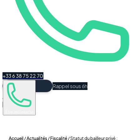
+33 6 38 75 22 70
Rappel sous 6h
Espace Client
Être recontacté
Accueil
/
Actualités
/
Fiscalité
/
Statut du bailleur privé :