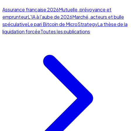
Assurance française 2026
Mutuelle, prévoyance et
emprunteur
L'IA à l'aube de 2026
Marché, acteurs et bulle
spéculative
Le pari Bitcoin de MicroStrategy
La thèse de la
liquidation forcée
Toutes les publications