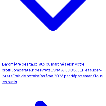
Baromètre des taux
Taux du marché selon votre
profil
Comparateur de livrets
Livret A, LDDS, LEP et super-
livrets
Frais de notaire
Barème 2026 par département
Tous
les outils