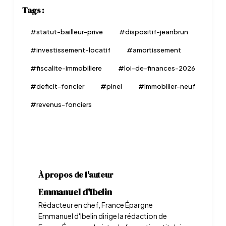
Tags :
#
statut-bailleur-prive
#
dispositif-jeanbrun
#
investissement-locatif
#
amortissement
#
fiscalite-immobiliere
#
loi-de-finances-2026
#
deficit-foncier
#
pinel
#
immobilier-neuf
#
revenus-fonciers
À propos de l'auteur
Emmanuel d'Ibelin
Rédacteur en chef, France Épargne
Emmanuel d'Ibelin dirige la rédaction de