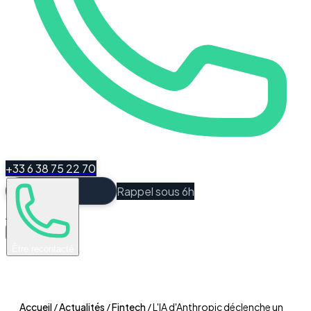
+33 6 38 75 22 70
Rappel sous 6h
Espace Client
Être recontacté
Accueil
/
Actualités
/
Fintech
/
L'IA d'Anthropic déclenche un