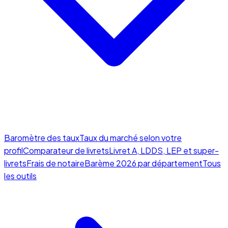
Baromètre des taux
Taux du marché selon votre
profil
Comparateur de livrets
Livret A, LDDS, LEP et super-
livrets
Frais de notaire
Barème 2026 par département
Tous
les outils