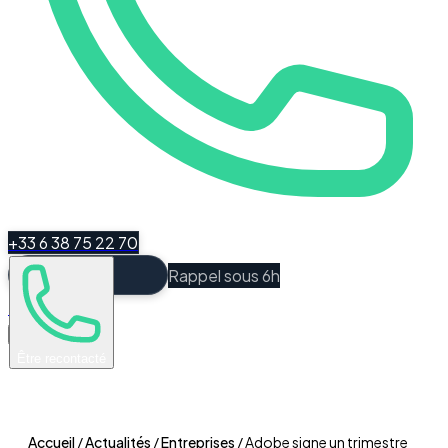
+33 6 38 75 22 70
Rappel sous 6h
Espace Client
Être recontacté
Accueil
/
Actualités
/
Entreprises
/
Adobe signe un trimestre