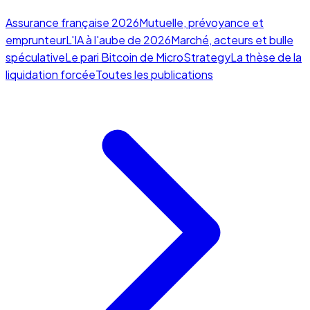
Assurance française 2026
Mutuelle, prévoyance et
emprunteur
L'IA à l'aube de 2026
Marché, acteurs et bulle
spéculative
Le pari Bitcoin de MicroStrategy
La thèse de la
liquidation forcée
Toutes les publications