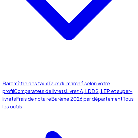
Baromètre des taux
Taux du marché selon votre
profil
Comparateur de livrets
Livret A, LDDS, LEP et super-
livrets
Frais de notaire
Barème 2026 par département
Tous
les outils