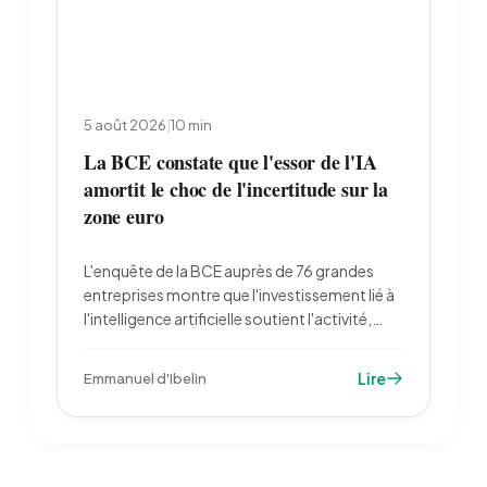
5 août 2026
|
10
min
La BCE constate que l'essor de l'IA
amortit le choc de l'incertitude sur la
zone euro
L'enquête de la BCE auprès de 76 grandes
entreprises montre que l'investissement lié à
l'intelligence artificielle soutient l'activité,
alors que l'incertitude pèse sur les dépenses
industrielles. Les entreprises françaises
Lire
Emmanuel d'Ibelin
restent en retrait : 23 % d'utilisatrices contre
39 % en zone euro.