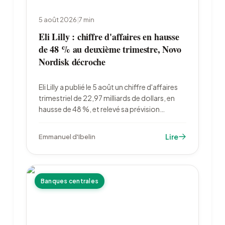
5 août 2026
|
7
min
Eli Lilly : chiffre d'affaires en hausse
de 48 % au deuxième trimestre, Novo
Nordisk décroche
Eli Lilly a publié le 5 août un chiffre d'affaires
trimestriel de 22,97 milliards de dollars, en
hausse de 48 %, et relevé sa prévision
annuelle à 85 à 87 milliards. Le laboratoire
dépasse 1 000 milliards de capitalisation
Lire
Emmanuel d'Ibelin
quand Novo Nordisk recule après un échec
d'essai clinique.
Banques centrales