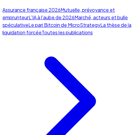
Assurance française 2026
Mutuelle, prévoyance et
emprunteur
L'IA à l'aube de 2026
Marché, acteurs et bulle
spéculative
Le pari Bitcoin de MicroStrategy
La thèse de la
liquidation forcée
Toutes les publications