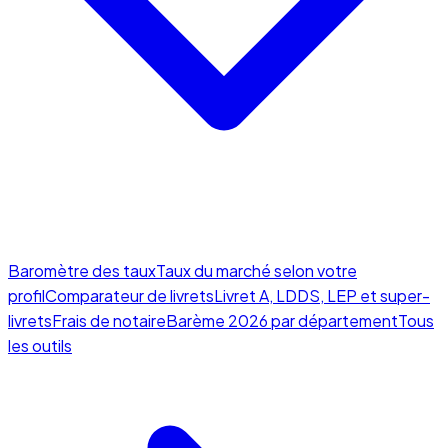
Baromètre des taux
Taux du marché selon votre
profil
Comparateur de livrets
Livret A, LDDS, LEP et super-
livrets
Frais de notaire
Barème 2026 par département
Tous
les outils