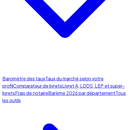
Baromètre des taux
Taux du marché selon votre
profil
Comparateur de livrets
Livret A, LDDS, LEP et super-
livrets
Frais de notaire
Barème 2026 par département
Tous
les outils