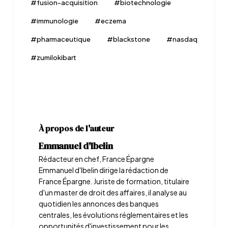
#
fusion-acquisition
#
biotechnologie
#
immunologie
#
eczema
#
pharmaceutique
#
blackstone
#
nasdaq
#
zumilokibart
À propos de l'auteur
Emmanuel d'Ibelin
Rédacteur en chef, France Épargne
Emmanuel d'Ibelin dirige la rédaction de
France Épargne. Juriste de formation, titulaire
d'un master de droit des affaires, il analyse au
quotidien les annonces des banques
centrales, les évolutions réglementaires et les
opportunités d'investissement pour les