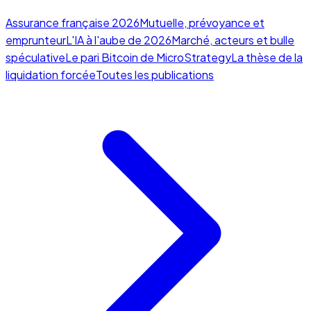
Assurance française 2026
Mutuelle, prévoyance et
emprunteur
L'IA à l'aube de 2026
Marché, acteurs et bulle
spéculative
Le pari Bitcoin de MicroStrategy
La thèse de la
liquidation forcée
Toutes les publications