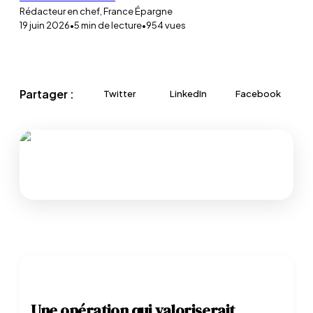
Rédacteur en chef, France Épargne
19 juin 2026
•
5
min de lecture
•
954
vues
Partager :
Twitter
LinkedIn
Facebook
Une opération qui valoriserait