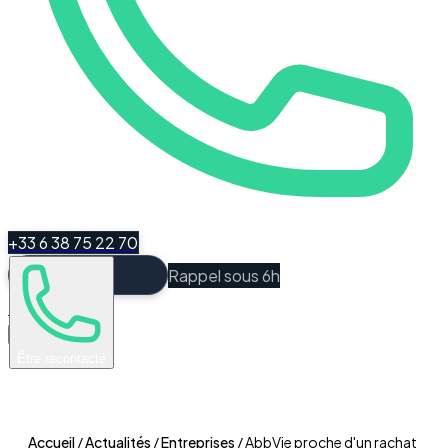
+33 6 38 75 22 70
Rappel sous 6h
Espace Client
Être recontacté
Accueil
/
Actualités
/
Entreprises
/
AbbVie proche d'un rachat